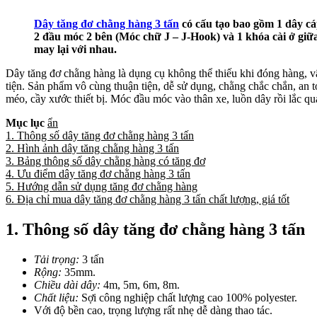
Dây tăng đơ chằng hàng 3 tấn
có cấu tạo bao gồm 1 dây cá
2 đầu móc 2 bên (Móc chữ J – J-Hook) và 1 khóa cài ở giữ
may lại với nhau.
Dây tăng đơ chằng hàng là dụng cụ không thể thiếu khi đóng hàng, v
tiện. Sản phẩm vô cùng thuận tiện, dễ sử dụng, chằng chắc chắn, an 
méo, cầy xước thiết bị. Móc đầu móc vào thân xe, luồn dây rồi lắc qua l
Mục lục
ẩn
1. Thông số dây tăng đơ chằng hàng 3 tấn
2. Hình ảnh dây tăng chằng hàng 3 tấn
3. Bảng thông số dây chằng hàng có tăng đơ
4. Ưu điểm dây tăng đơ chằng hàng 3 tấn
5. Hướng dẫn sử dụng tăng đơ chằng hàng
6. Địa chỉ mua dây tăng đơ chằng hàng 3 tấn chất lượng, giá tốt
1. Thông số dây tăng đơ chằng hàng 3 tấn
Tải trọng:
3 tấn
Rộng:
35mm.
Chiều dài dây:
4m, 5m, 6m, 8m.
Chất liệu:
Sợi công nghiệp chất lượng cao 100% polyester.
Với độ bền cao, trọng lượng rất nhẹ dễ dàng thao tác.