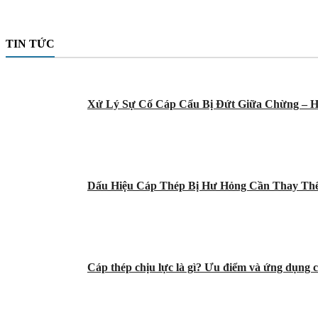
TIN TỨC
Xử Lý Sự Cố Cáp Cẩu Bị Đứt Giữa Chừng – H
Dấu Hiệu Cáp Thép Bị Hư Hỏng Cần Thay Th
Cáp thép chịu lực là gì? Ưu điểm và ứng dụng c