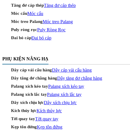
Tăng đơ cáp thép
Tăng đơ cáp thép
Móc cẩu
Móc cẩu
Móc treo Palang
Móc treo Palang
Puly Ròng Rọc
Puly ròng rọc
Đai bó cáp
Đai bó cáp
PHỤ KIỆN NÂNG HẠ
Dây cáp vải cẩu hàng
Dây cáp vải cẩu hàng
Dây tăng đơ chằng hàng
Dây tăng đơ chằng hàng
Palang xích kéo tay
Palang xích kéo tay
Palang xích lắc tay
Palang xích lắc tay
Dây xích chịu lực
Dây xích chịu lực
Kích thủy lực
Kích thủy lực
Tời quay tay
Tời quay tay
Kẹp tôn đứng
Kẹp tôn đứng