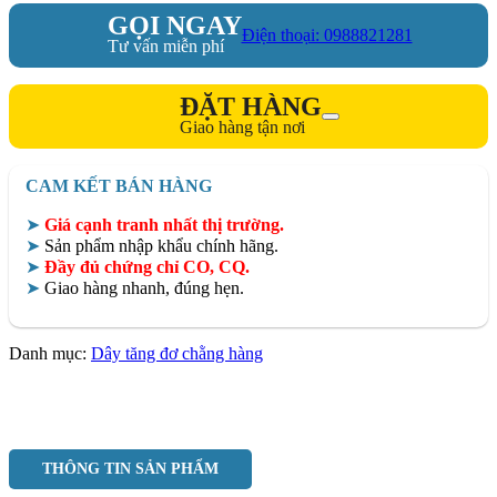
GỌI NGAY
Điện thoại: 0988821281
Tư vấn miễn phí
ĐẶT HÀNG
Giao hàng tận nơi
CAM KẾT BÁN HÀNG
➤
Giá cạnh tranh nhất thị trường.
➤
Sản phẩm nhập khẩu chính hãng.
➤
Đầy đủ chứng chỉ CO, CQ.
➤
Giao hàng nhanh, đúng hẹn.
Danh mục:
Dây tăng đơ chằng hàng
THÔNG TIN SẢN PHẨM