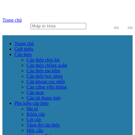
Trang chủ
Trang chủ
Giới thiệu
Cáp thép
Cáp thép chịu lực
Cáp thép chống xoắn
Cáp thép mạ kẽm
Cáp thép bọc nhựa
Cáp khoan cọc nhồi
Cáp cứng viễn thông
Cáp inox
Cáp tải thang máy
Phụ kiện cáp thép
Ma ní
Khóa cáp
Lót cáp
Tăng đơ cáp thép
Móc cẩu