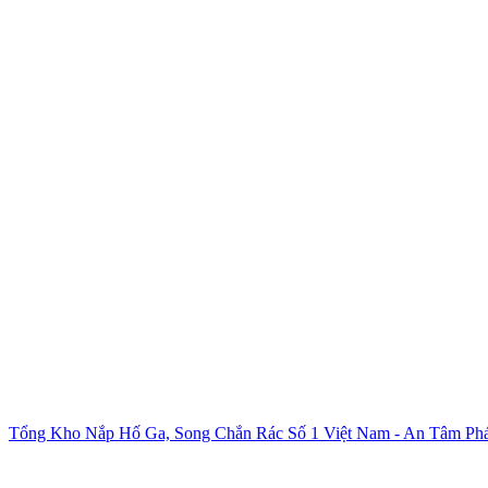
Tổng Kho Nắp Hố Ga, Song Chắn Rác Số 1 Việt Nam - An Tâm Phá