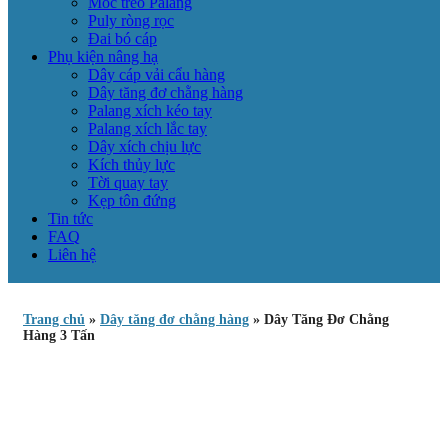
Móc treo Palang
Puly ròng rọc
Đai bó cáp
Phụ kiện nâng hạ
Dây cáp vải cẩu hàng
Dây tăng đơ chằng hàng
Palang xích kéo tay
Palang xích lắc tay
Dây xích chịu lực
Kích thủy lực
Tời quay tay
Kẹp tôn đứng
Tin tức
FAQ
Liên hệ
Trang chủ
»
Dây tăng đơ chằng hàng
»
Dây Tăng Đơ Chằng
Hàng 3 Tấn