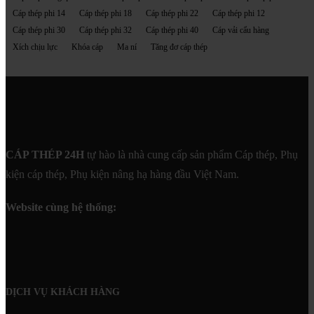
Cáp thép phi 14
Cáp thép phi 18
Cáp thép phi 22
Cáp thép phi 12
Cáp thép phi 30
Cáp thép phi 32
Cáp thép phi 40
Cáp vải cẩu hàng
Xích chịu lực
Khóa cáp
Ma ní
Tăng đơ cáp thép
CÁP THÉP 24H
tự hào là nhà cung cấp sản phẩm Cáp thép, Phụ
kiện cáp thép, Phụ kiện nâng hạ hàng đầu Việt Nam.
Website cùng hệ thống:
DỊCH VỤ KHÁCH HÀNG