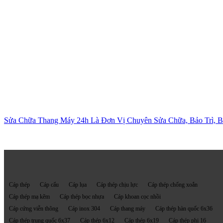
Sửa Chữa Thang Máy 24h Là Đơn Vị Chuyên Sửa Chữa, Bảo Trì, Bả
Mọi người cũng tìm kiếm
Cáp thép
Cáp cẩu
Cáp lụa
Cáp thép chịu lực
Cáp thép chống xoắn
Cáp thép mạ kẽm
Cáp thép bọc nhựa
Cáp khoan cọc nhồi
Cáp cứng viễn thông
Cáp inox 304
Cáp thang máy
Cáp thép hàn quốc 6x36
Cáp thép trung quốc 6x37
Cáp thép 6x12
Cáp thép 6x19
Cáp thép phi 16