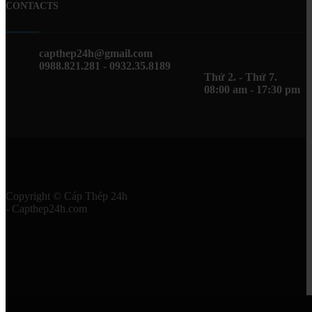
CONTACTS
capthep24h@gmail.com
0988.821.281 - 0932.35.8189
Thứ 2. - Thứ 7.
08:00 am - 17:30 pm
Copyright © Cáp Thép 24h
- Capthep24h.com