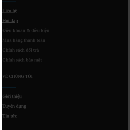
Liên hệ
Hỏi đáp
Điều khoản & điều kiện
Mua hàng thanh toán
Chính sách đổi trả
Chính sách bảo mật
VỀ CHÚNG TÔI
Giới thiệu
Tuyển dụng
Tin tức