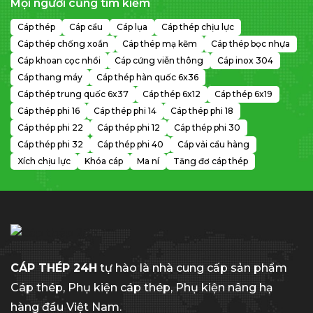
Mọi người cũng tìm kiếm
Cáp thép
Cáp cẩu
Cáp lụa
Cáp thép chịu lực
Cáp thép chống xoắn
Cáp thép mạ kẽm
Cáp thép bọc nhựa
Cáp khoan cọc nhồi
Cáp cứng viễn thông
Cáp inox 304
Cáp thang máy
Cáp thép hàn quốc 6x36
Cáp thép trung quốc 6x37
Cáp thép 6x12
Cáp thép 6x19
Cáp thép phi 16
Cáp thép phi 14
Cáp thép phi 18
Cáp thép phi 22
Cáp thép phi 12
Cáp thép phi 30
Cáp thép phi 32
Cáp thép phi 40
Cáp vải cẩu hàng
Xích chịu lực
Khóa cáp
Ma ní
Tăng đơ cáp thép
CÁP THÉP 24H
tự hào là nhà cung cấp sản phẩm
Cáp thép, Phụ kiện cáp thép, Phụ kiện nâng hạ
hàng đầu Việt Nam.