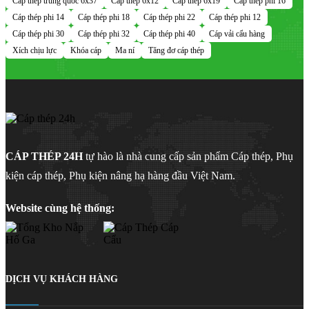
Cáp thép trung quốc 6x37
Cáp thép 6x12
Cáp thép 6x19
Cáp thép phi 16
Cáp thép phi 14
Cáp thép phi 18
Cáp thép phi 22
Cáp thép phi 12
Cáp thép phi 30
Cáp thép phi 32
Cáp thép phi 40
Cáp vải cẩu hàng
Xích chịu lực
Khóa cáp
Ma ní
Tăng đơ cáp thép
CÁP THÉP 24H
tự hào là nhà cung cấp sản phẩm Cáp thép, Phụ
kiện cáp thép, Phụ kiện nâng hạ hàng đầu Việt Nam.
Website cùng hệ thống:
DỊCH VỤ KHÁCH HÀNG