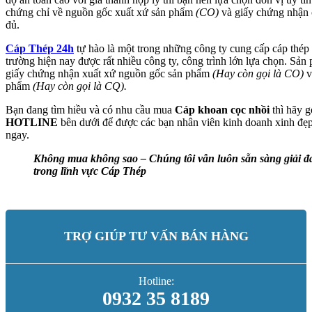
chứng chỉ về nguồn gốc xuất xứ sản phẩm
(CO)
và giấy chứng nhận 
đủ.
Cáp Thép 24h
tự hào là một trong những công ty cung cấp cáp thép u
trường hiện nay được rất nhiều công ty, công trình lớn lựa chọn. Sản
giấy chứng nhận xuất xứ nguồn gốc sản phẩm
(Hay còn gọi là CO)
v
phẩm
(Hay còn gọi là CQ).
Bạn đang tìm hiều và có nhu cầu mua
Cáp khoan cọc nhồi
thì hãy g
HOTLINE
bên dưới để được các bạn nhân viên kinh doanh xinh đẹp 
ngay.
Không mua không sao – Chúng tôi vẫn luôn sẵn sàng giải đ
trong lĩnh vực Cáp Thép
TRỢ GIÚP TƯ VẤN BÁN HÀNG
Hotline:
0932 35 8189