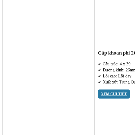
Cáp khoan phi 2
✔ Cấu trúc: 4 x 39
✔ Đường kính: 26m
✔ Lõi cáp: Lõi đay
✔ Xuất xứ: Trung Q
XEM CHI TIẾT