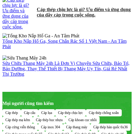
Cáp thép chịu lực là gì? Ưu điểm và ứng dụng
của dây cáp trong cuộc sống.
Tổng Kho Nắp Hố Ga, Song Chắn Rác Số 1 Việt Nam - An Tâm
Phát
Sửa Chữa Thang Máy 24h Là Đơn Vị Chuyên Sửa Chữa, Bảo Trì,
Bảo Dưỡng, Thay Thế Thiết Bị Thang Máy Uy Tín, Giá Rẻ Nhất
Thị Trường
Mọi người cũng tìm kiếm
Cáp thép
Cáp cẩu
Cáp lụa
Cáp thép chịu lực
Cáp thép chống xoắn
Cáp thép mạ kẽm
Cáp thép bọc nhựa
Cáp khoan cọc nhồi
Cáp cứng viễn thông
Cáp inox 304
Cáp thang máy
Cáp thép hàn quốc 6x36