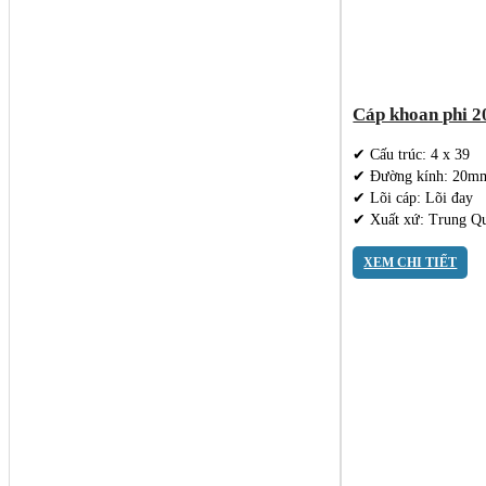
Cáp khoan phi 2
✔ Cấu trúc: 4 x 39
✔ Đường kính: 20m
✔ Lõi cáp: Lõi đay
✔ Xuất xứ: Trung Q
XEM CHI TIẾT