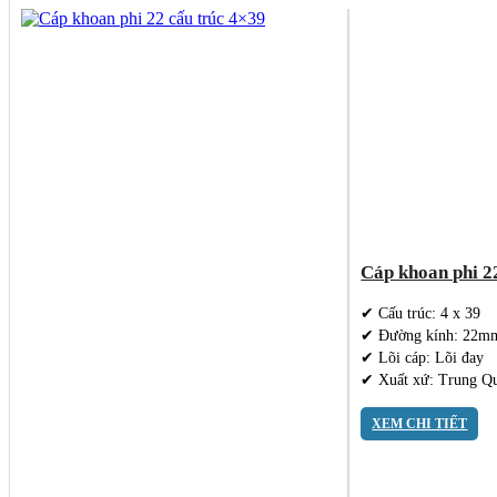
Cáp khoan phi 2
✔ Cấu trúc: 4 x 39
✔ Đường kính: 22m
✔ Lõi cáp: Lõi đay
✔ Xuất xứ: Trung Q
XEM CHI TIẾT