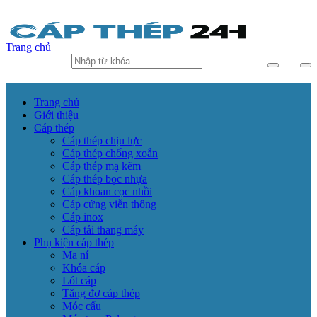
Trang chủ
Trang chủ
Giới thiệu
Cáp thép
Cáp thép chịu lực
Cáp thép chống xoắn
Cáp thép mạ kẽm
Cáp thép bọc nhựa
Cáp khoan cọc nhồi
Cáp cứng viễn thông
Cáp inox
Cáp tải thang máy
Phụ kiện cáp thép
Ma ní
Khóa cáp
Lót cáp
Tăng đơ cáp thép
Móc cẩu