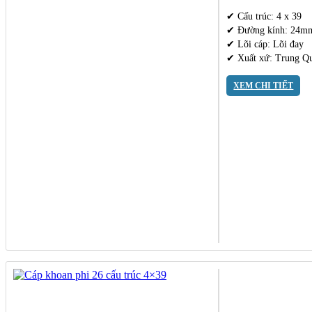
✔ Cấu trúc: 4 x 39
✔ Đường kính: 24m
✔ Lõi cáp: Lõi đay
✔ Xuất xứ: Trung Q
XEM CHI TIẾT