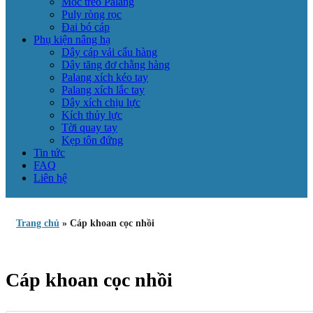
Móc treo Palang
Puly ròng rọc
Đai bó cáp
Phụ kiện nâng hạ
Dây cáp vải cẩu hàng
Dây tăng đơ chằng hàng
Palang xích kéo tay
Palang xích lắc tay
Dây xích chịu lực
Kích thủy lực
Tời quay tay
Kẹp tôn đứng
Tin tức
FAQ
Liên hệ
Trang chủ
»
Cáp khoan cọc nhồi
Cáp khoan cọc nhồi