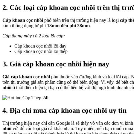
2. Các loại cáp khoan cọc nhồi trên thị trư
Cáp khoan cọc nhồi
phổ biến trên thị trường hiện nay là loại
cáp th
kính thông dụng từ phi
18mm đến phi 28mm
.
Cáp thang máy có 2 loại lõi cáp:
Cáp khoan cọc nhồi lõi đay
Cáp khoan cọc nhồi lõi thép
3. Giá cáp khoan cọc nhồi hiện nay
Giá cáp khoan cọc nhồi
phụ thuộc vào đường kính và loại lõi cáp. N
trên thị trường giá sản phẩm cũng có thể biến động. Vì vậy, để biết c
nhôi
ở thời điểm hiện tại bạn có thể liên hệ với đội ngũ kinh doanh củ
4. Địa chỉ mua cáp khoan cọc nhồi uy tín
Thị trường hiện nay chỉ cần Google là sẽ thấy vô vàn các đơn vị ki
nhồi
với đủ các loại giá cả khác nhau. Tuy nhiên, nếu bạn muốn mua 
độ an toàn cao với giá thành hợp lý thì bạn nên lựa chọn đơn vị uy tí