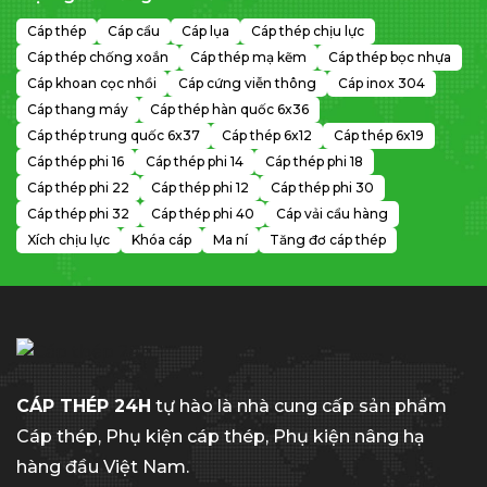
Cáp thép
Cáp cẩu
Cáp lụa
Cáp thép chịu lực
Cáp thép chống xoắn
Cáp thép mạ kẽm
Cáp thép bọc nhựa
Cáp khoan cọc nhồi
Cáp cứng viễn thông
Cáp inox 304
Cáp thang máy
Cáp thép hàn quốc 6x36
Cáp thép trung quốc 6x37
Cáp thép 6x12
Cáp thép 6x19
Cáp thép phi 16
Cáp thép phi 14
Cáp thép phi 18
Cáp thép phi 22
Cáp thép phi 12
Cáp thép phi 30
Cáp thép phi 32
Cáp thép phi 40
Cáp vải cẩu hàng
Xích chịu lực
Khóa cáp
Ma ní
Tăng đơ cáp thép
CÁP THÉP 24H
tự hào là nhà cung cấp sản phẩm
Cáp thép, Phụ kiện cáp thép, Phụ kiện nâng hạ
hàng đầu Việt Nam.