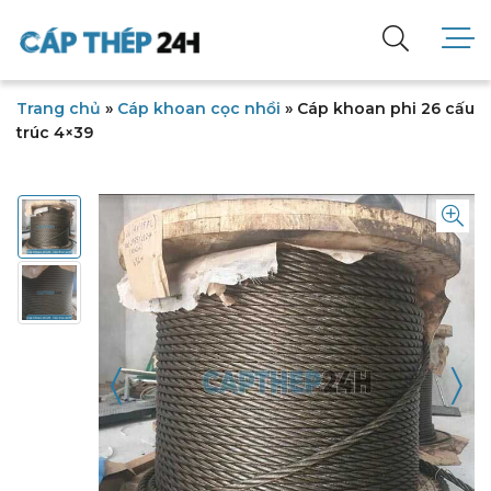
Trang chủ
»
Cáp khoan cọc nhồi
»
Cáp khoan phi 26 cấu
trúc 4×39
〈
〉