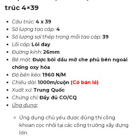
trúc 4×39
Cấu trúc:
4 x 39
Số lượng tao cáp:
4
Số lượng sợi thép trong mỗi tao cáp:
39
Lõi cáp:
Lõi đay
Đường kính:
26mm
Bề mặt:
Được bôi dầu mỡ che phủ bên ngoài
chống oxy hóa
Độ bền kéo:
1960 N/M
Chiều dài:
1000m/cuộn
(Có bán lẻ)
Xuất xứ:
Trung Quốc
Chứng chỉ:
Đầy đủ CO/CQ
Ứng dụng:
Ứng dụng chủ yếu được dùng thi công
khoan cọc nhồi tại các công trường xây dựng
lớn.