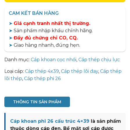
CAM KẾT BÁN HÀNG
➤
Giá cạnh tranh nhất thị trường.
➤
Sản phẩm nhập khẩu chính hãng.
➤
Đầy đủ chứng chỉ CO, CQ.
➤
Giao hàng nhanh, đúng hẹn.
Danh mục:
Cáp khoan cọc nhồi
,
Cáp thép chịu lực
Loại cáp:
Cáp thép 4x39
,
Cáp thép lõi đay
,
Cáp thép
lõi thép
,
Cáp thép phi 26
THÔNG TIN SẢN PHẨM
Cáp khoan phi 26 cấu trúc 4×39
là sản phẩm
thuộc dòng cáp đen. Bề mặt sơi cáp được