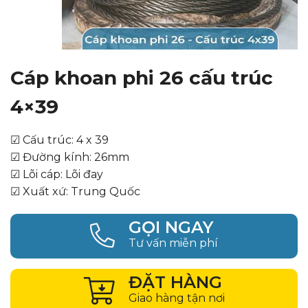
Cáp khoan phi 26 cấu trúc
4×39
☑ Cấu trúc: 4 x 39
☑ Đường kính: 26mm
☑ Lõi cáp: Lõi đay
☑ Xuất xứ: Trung Quốc
GỌI NGAY
Tư vấn miễn phí
ĐẶT HÀNG
Giao hàng tận nơi