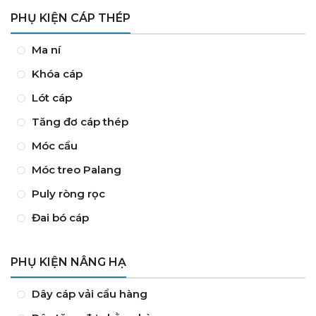
PHỤ KIỆN CÁP THÉP
Ma ní
Khóa cáp
Lót cáp
Tăng đơ cáp thép
Móc cẩu
Móc treo Palang
Puly ròng rọc
Đai bó cáp
PHỤ KIỆN NÂNG HẠ
Dây cáp vải cẩu hàng