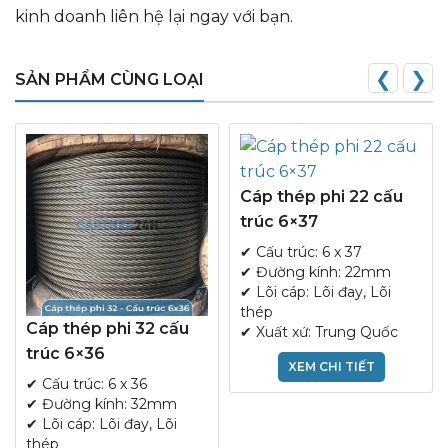
kinh doanh liên hệ lại ngay với bạn.
❮
❯
SẢN PHẨM CÙNG LOẠI
Cáp thép phi 22 cấu
trúc 6×37
✔ Cấu trúc: 6 x 37
✔ Đường kính: 22mm
✔ Lõi cáp: Lõi đay, Lõi
thép
Cáp thép phi 32 cấu
✔ Xuất xứ: Trung Quốc
trúc 6×36
XEM CHI TIẾT
✔ Cấu trúc: 6 x 36
✔ Đường kính: 32mm
✔ Lõi cáp: Lõi đay, Lõi
thép