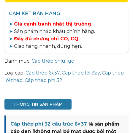
CAM KẾT BÁN HÀNG
➤
Giá cạnh tranh nhất thị trường.
➤
Sản phẩm nhập khẩu chính hãng.
➤
Đầy đủ chứng chỉ CO, CQ.
➤
Giao hàng nhanh, đúng hẹn.
Danh mục:
Cáp thép chịu lực
Loại cáp:
Cáp thép 6x37
,
Cáp thép lõi đay
,
Cáp thép
lõi thép
,
Cáp thép phi 32
THÔNG TIN SẢN PHẨM
Cáp thép phi 32 cấu trúc 6×37
là sản phẩm
cáp đen (không mạ) bề mặt được bôi một