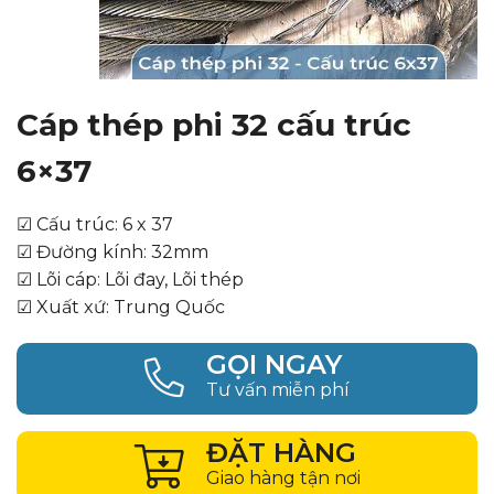
Cáp thép phi 32 cấu trúc
6×37
☑ Cấu trúc: 6 x 37
☑ Đường kính: 32mm
☑ Lõi cáp: Lõi đay, Lõi thép
☑ Xuất xứ: Trung Quốc
GỌI NGAY
Tư vấn miễn phí
ĐẶT HÀNG
Giao hàng tận nơi