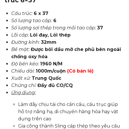
trúc 6×37
Cấu trúc:
6 x 37
Số lượng tao cáp:
6
Số lượng sợi thép trong mỗi tao cáp:
37
Lõi cáp:
Lõi đay, Lõi thép
Đường kính:
32mm
Bề mặt:
Được bôi dầu mỡ che phủ bên ngoài
chống oxy hóa
Độ bền kéo:
1960 N/M
Chiều dài:
1000m/cuộn
(Có bán lẻ)
Xuất xứ:
Trung Quốc
Chứng chỉ:
Đầy đủ CO/CQ
Ứng dụng:
Làm dây chịu tải cho cần cẩu, cẩu trục giúp
hỗ trợ nâng hạ, di chuyển hàng hóa hay vật
dụng trên cao
Gia công thành Sling cáp thép theo yêu cầu