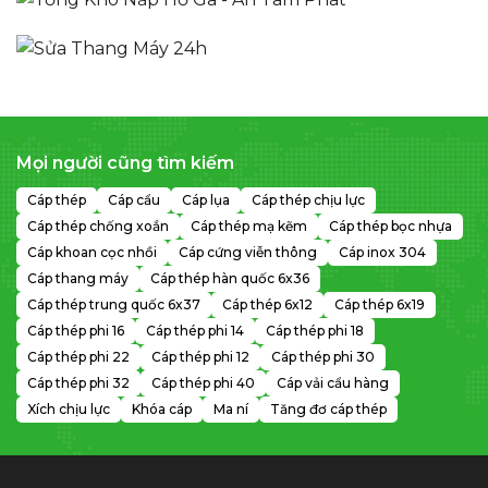
Mọi người cũng tìm kiếm
Cáp thép
Cáp cẩu
Cáp lụa
Cáp thép chịu lực
Cáp thép chống xoắn
Cáp thép mạ kẽm
Cáp thép bọc nhựa
Cáp khoan cọc nhồi
Cáp cứng viễn thông
Cáp inox 304
Cáp thang máy
Cáp thép hàn quốc 6x36
Cáp thép trung quốc 6x37
Cáp thép 6x12
Cáp thép 6x19
Cáp thép phi 16
Cáp thép phi 14
Cáp thép phi 18
Cáp thép phi 22
Cáp thép phi 12
Cáp thép phi 30
Cáp thép phi 32
Cáp thép phi 40
Cáp vải cẩu hàng
Xích chịu lực
Khóa cáp
Ma ní
Tăng đơ cáp thép