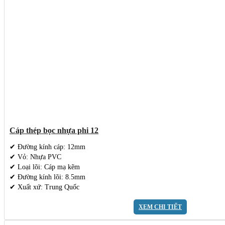
Cáp thép bọc nhựa phi 12
✔ Đường kính cáp: 12mm
✔ Vỏ: Nhựa PVC
✔ Loại lõi: Cáp mạ kẽm
✔ Đường kính lõi: 8.5mm
✔ Xuất xứ: Trung Quốc
XEM CHI TIẾT