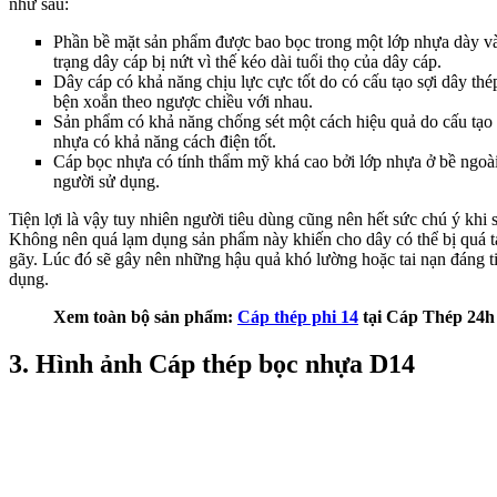
như sau:
Phần bề mặt sản phẩm được bao bọc trong một lớp nhựa dày và 
trạng dây cáp bị nứt vì thế kéo dài tuổi thọ của dây cáp.
Dây cáp có khả năng chịu lực cực tốt do có cấu tạo sợi dây t
bện xoắn theo ngược chiều với nhau.
Sản phẩm có khả năng chống sét một cách hiệu quả do cấu tạo 
nhựa có khả năng cách điện tốt.
Cáp bọc nhựa có tính thẩm mỹ khá cao bởi lớp nhựa ở bề ngoài r
người sử dụng.
Tiện lợi là vậy tuy nhiên người tiêu dùng cũng nên hết sức chú ý khi
Không nên quá lạm dụng sản phẩm này khiến cho dây có thể bị quá tải
gãy. Lúc đó sẽ gây nên những hậu quả khó lường hoặc tai nạn đáng t
dụng.
Xem toàn bộ sản phẩm:
Cáp thép phi 14
tại Cáp Thép 24h
3. Hình ảnh Cáp thép bọc nhựa D14