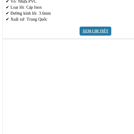
✔ Vỏ: Nhựa PVC
✔ Loại lõi: Cáp Inox
✔ Đường kính lõi: 3.6mm
✔ Xuất xứ: Trung Quốc
XEM CHI TIẾT