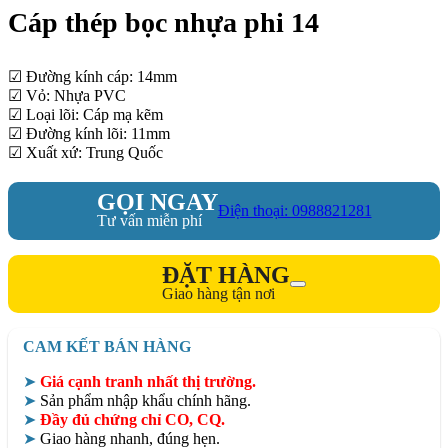
Cáp thép bọc nhựa phi 14
☑ Đường kính cáp: 14mm
☑ Vỏ: Nhựa PVC
☑ Loại lõi: Cáp mạ kẽm
☑ Đường kính lõi: 11mm
☑ Xuất xứ: Trung Quốc
GỌI NGAY
Điện thoại: 0988821281
Tư vấn miễn phí
ĐẶT HÀNG
Giao hàng tận nơi
CAM KẾT BÁN HÀNG
➤
Giá cạnh tranh nhất thị trường.
➤
Sản phẩm nhập khẩu chính hãng.
➤
Đầy đủ chứng chỉ CO, CQ.
➤
Giao hàng nhanh, đúng hẹn.