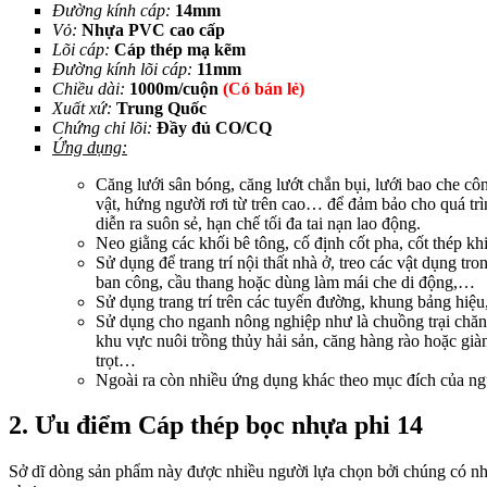
Đường kính cáp:
14mm
Vỏ:
Nhựa PVC cao cấp
Lõi cáp:
Cáp thép mạ kẽm
Đường kính lõi cáp:
11mm
Chiều dài:
1000m/cuộn
(Có bán lẻ)
Xuất xứ:
Trung Quốc
Chứng chỉ lõi:
Đầy đủ CO/CQ
Ứng dụng:
Căng lưới sân bóng, căng lướt chắn bụi, lưới bao che cô
vật, hứng người rơi từ trên cao… để đảm bảo cho quá tr
diễn ra suôn sẻ, hạn chế tối đa tai nạn lao động.
Neo giằng các khối bê tông, cố định cốt pha, cốt thép kh
Sử dụng để trang trí nội thất nhà ở, treo các vật dụng tro
ban công, cầu thang hoặc dùng làm mái che di động,…
Sử dụng trang trí trên các tuyến đường, khung bảng hiệ
Sử dụng cho nganh nông nghiệp như là chuồng trại chăn
khu vực nuôi trồng thủy hải sản, căng hàng rào hoặc già
trọt…
Ngoài ra còn nhiều ứng dụng khác theo mục đích của ng
2. Ưu điểm Cáp thép bọc nhựa phi 14
Sở dĩ dòng sản phẩm này được nhiều người lựa chọn bởi chúng có nh