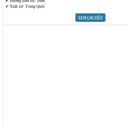
✔ Đường kính lõi: 2mm
✔ Xuất xứ: Trung Quốc
XEM CHI TIẾT