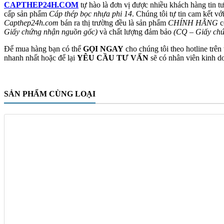
CAPTHEP24H.COM
tự hào là đơn vị được nhiều khách hàng tin t
cấp sản phẩm
Cáp thép bọc nhựa phi 14
. Chúng tôi tự tin cam kết v
Capthep24h.com
bán ra thị trường đều là sản phẩm
CHÍNH HÃNG
c
Giấy chứng nhận nguồn gốc)
và chất lượng đảm bảo
(CQ – Giấy chứ
Để mua hàng bạn có thể
GỌI NGAY
cho chúng tôi theo hotline trên
nhanh nhất hoặc để lại
YÊU CẦU TƯ VẤN
sẽ có nhân viên kinh do
SẢN PHẨM CÙNG LOẠI