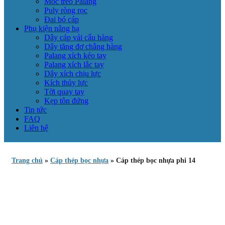
Móc treo Palang
Puly ròng rọc
Đai bó cáp
Phụ kiện nâng hạ
Dây cáp vải cẩu hàng
Dây tăng đơ chằng hàng
Palang xích kéo tay
Palang xích lắc tay
Dây xích chịu lực
Kích thủy lực
Tời quay tay
Kẹp tôn đứng
Tin tức
FAQ
Liên hệ
Trang chủ
»
Cáp thép bọc nhựa
»
Cáp thép bọc nhựa phi 14