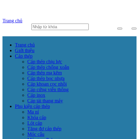
Trang chủ
Trang chủ
Giới thiệu
Cáp thép
Cáp thép chịu lực
Cáp thép chống xoắn
Cáp thép mạ kẽm
Cáp thép bọc nhựa
Cáp khoan cọc nhồi
Cáp cứng viễn thông
Cáp inox
Cáp tải thang máy
Phụ kiện cáp thép
Ma ní
Khóa cáp
Lót cáp
Tăng đơ cáp thép
Móc cẩu