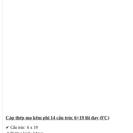
Cáp thép mạ kẽm phi 14 cấu trúc 6×19 lõi đay (FC)
✔ Cấu trúc: 6 x 19