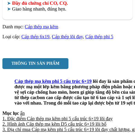
➤
Đầy đủ chứng chỉ CO, CQ.
➤
Giao hàng nhanh, đúng hẹn.
Danh mục:
Cáp thép mạ kẽm
Loại cáp:
Cáp thép 6x19
,
Cáp thép lõi đay
,
Cáp thép phi 5
THÔNG TIN SẢN PHẨM
Cáp thép mạ kẽm phi 5 cấu trúc 6×19
lõi đay là sản phẩm 
được mạ một lớp kẽm bằng phương pháp điện phân hoặc 
vệ sợi cáp chống hao mòn, hoen gỉ giúp tăng độ bền của s
từ thép cacbon cao cấp được cấu tạo từ 6 tao cáp và 1 sợi lõ
vào với nhau. Trong đó mỗi tao cáp lại được bện từ 19 sợi 
Mục lục
ẩn
1. Đặc điểm Cáp thép mạ kẽm phi 5 cấu trúc 6×19 lõi đay
2. Hình ảnh Cáp thép mạ kẽm D5 cấu trúc 6×19 lõi bố
3. Địa chỉ mua Cáp mạ kẽm phi 5 cấu trúc 6×19 lõi đay chất lượng, gi