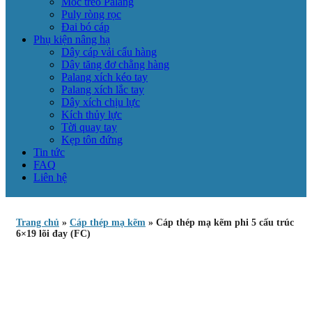
Móc treo Palang
Puly ròng rọc
Đai bó cáp
Phụ kiện nâng hạ
Dây cáp vải cẩu hàng
Dây tăng đơ chằng hàng
Palang xích kéo tay
Palang xích lắc tay
Dây xích chịu lực
Kích thủy lực
Tời quay tay
Kẹp tôn đứng
Tin tức
FAQ
Liên hệ
Trang chủ
»
Cáp thép mạ kẽm
»
Cáp thép mạ kẽm phi 5 cấu trúc
6×19 lõi đay (FC)