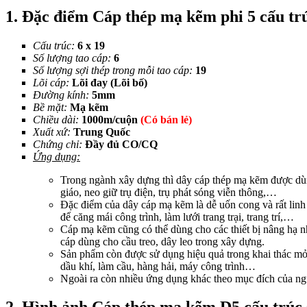
1. Đặc điểm Cáp thép mạ kẽm phi 5 cấu trú
Cấu trúc:
6 x 19
Số lượng tao cáp:
6
Số lượng sợi thép trong mỗi tao cáp:
19
Lõi cáp:
Lõi đay (Lõi bố)
Đường kính:
5mm
Bề mặt:
Mạ kẽm
Chiều dài:
1000m/cuộn
(Có bán lẻ)
Xuất xứ:
Trung Quốc
Chứng chỉ:
Đầy đủ CO/CQ
Ứng dụng:
Trong ngành xây dựng thì dây cáp thép mạ kẽm được dù
giáo, neo giữ trụ điện, trụ phát sóng viễn thông,…
Đặc điểm của dây cáp mạ kẽm là dễ uốn cong và rất lin
để căng mái công trình, làm lưới trang trại, trang trí,…
Cáp mạ kẽm cũng có thể dùng cho các thiết bị nâng hạ như
cáp dùng cho cầu treo, dây leo trong xây dựng.
Sản phẩm còn được sử dụng hiệu quả trong khai thác mỏ,
dầu khí, làm cầu, hàng hải, máy công trình…
Ngoài ra còn nhiều ứng dụng khác theo mục đích của ng