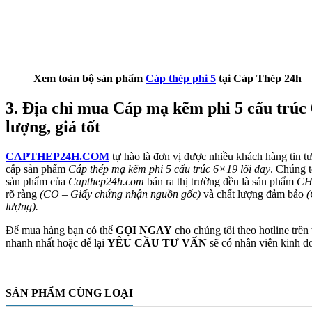
Xem toàn bộ sản phẩm
Cáp thép phi 5
tại Cáp Thép 24h
3. Địa chỉ mua Cáp mạ kẽm phi 5 cấu trúc 
lượng, giá tốt
CAPTHEP24H.COM
tự hào là đơn vị được nhiều khách hàng tin t
cấp sản phẩm
Cáp thép mạ kẽm phi 5 cấu trúc 6×19 lõi đay
. Chúng t
sản phẩm của
Capthep24h.com
bán ra thị trường đều là sản phẩm
CH
rõ ràng
(CO – Giấy chứng nhận nguồn gốc)
và chất lượng đảm bảo
(
lượng).
Để mua hàng bạn có thể
GỌI NGAY
cho chúng tôi theo hotline trên
nhanh nhất hoặc để lại
YÊU CẦU TƯ VẤN
sẽ có nhân viên kinh do
SẢN PHẨM CÙNG LOẠI