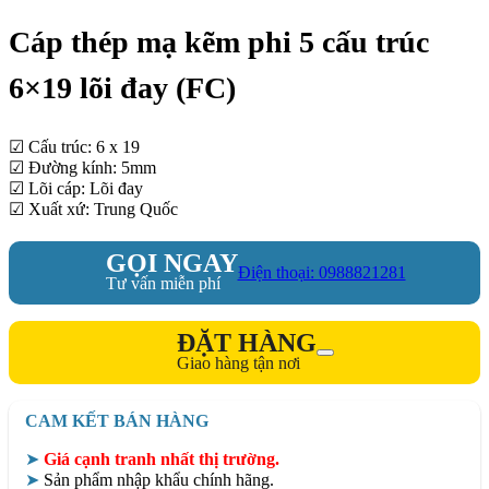
Cáp thép mạ kẽm phi 5 cấu trúc
6×19 lõi đay (FC)
☑ Cấu trúc: 6 x 19
☑ Đường kính: 5mm
☑ Lõi cáp: Lõi đay
☑ Xuất xứ: Trung Quốc
GỌI NGAY
Điện thoại: 0988821281
Tư vấn miễn phí
ĐẶT HÀNG
Giao hàng tận nơi
CAM KẾT BÁN HÀNG
➤
Giá cạnh tranh nhất thị trường.
➤
Sản phẩm nhập khẩu chính hãng.