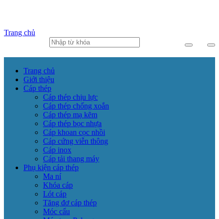
Trang chủ
Trang chủ
Giới thiệu
Cáp thép
Cáp thép chịu lực
Cáp thép chống xoắn
Cáp thép mạ kẽm
Cáp thép bọc nhựa
Cáp khoan cọc nhồi
Cáp cứng viễn thông
Cáp inox
Cáp tải thang máy
Phụ kiện cáp thép
Ma ní
Khóa cáp
Lót cáp
Tăng đơ cáp thép
Móc cẩu