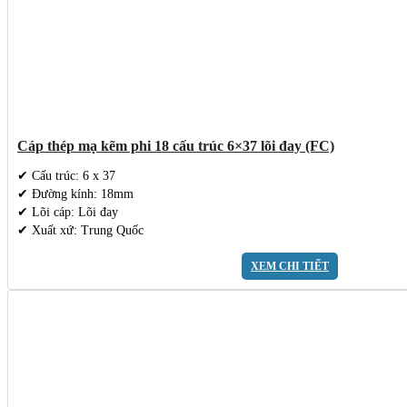
Cáp thép mạ kẽm phi 18 cấu trúc 6×37 lõi đay (FC)
✔ Cấu trúc: 6 x 37
✔ Đường kính: 18mm
✔ Lõi cáp: Lõi đay
✔ Xuất xứ: Trung Quốc
XEM CHI TIẾT