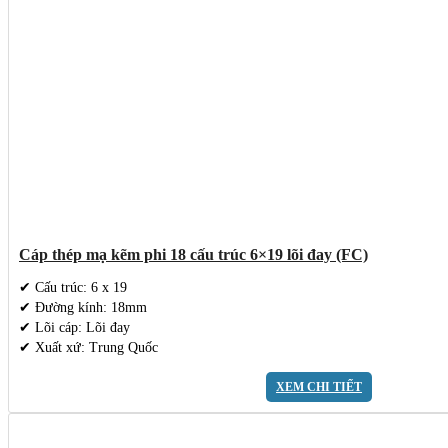
Cáp thép mạ kẽm phi 18 cấu trúc 6×19 lõi đay (FC)
✔ Cấu trúc: 6 x 19
✔ Đường kính: 18mm
✔ Lõi cáp: Lõi đay
✔ Xuất xứ: Trung Quốc
XEM CHI TIẾT