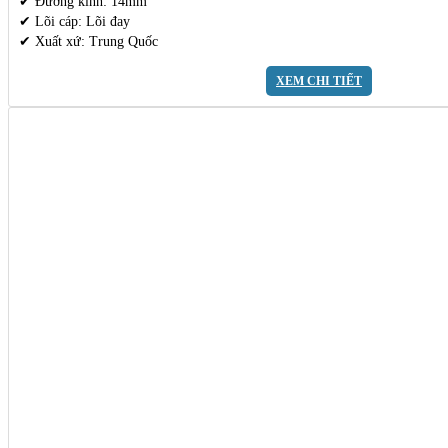
✔ Đường kính: 14mm
✔ Lõi cáp: Lõi đay
✔ Xuất xứ: Trung Quốc
XEM CHI TIẾT