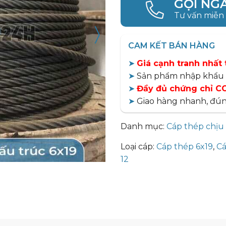
GỌI NG
Tư vấn miễn
〉
CAM KẾT BÁN HÀNG
➤
Giá cạnh tranh nhất 
➤
Sản phẩm nhập khẩu 
➤
Đầy đủ chứng chỉ CO
➤
Giao hàng nhanh, đún
Danh mục:
Cáp thép chịu 
Loại cáp:
Cáp thép 6x19
,
Cá
12