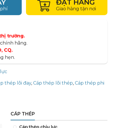
AY
ĐẶT HÀNG
 phí
Giao hàng tận nơi
thị trường.
chính hãng.
, CQ.
g hẹn.
lực
p thép lõi đay
,
Cáp thép lõi thép
,
Cáp thép phi
CÁP THÉP
Cáp thép chịu lực