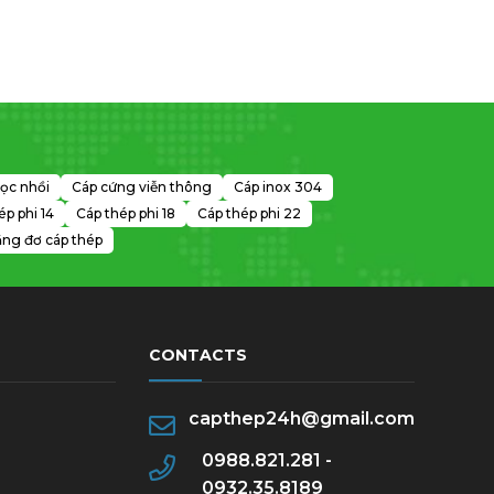
ọc nhồi
Cáp cứng viễn thông
Cáp inox 304
ép phi 14
Cáp thép phi 18
Cáp thép phi 22
ng đơ cáp thép
CONTACTS
capthep24h@gmail.com
0988.821.281 -
0932.35.8189