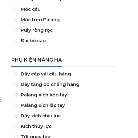
Móc cẩu
Móc treo Palang
Puly ròng rọc
Đai bó cáp
PHỤ KIỆN NÂNG HẠ
Dây cáp vải cẩu hàng
Dây tăng đơ chằng hàng
Palang xích kéo tay
p
Palang xích lắc tay
Dây xích chịu lực
Kích thủy lực
Tời quay tay