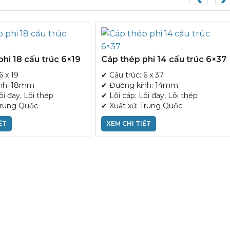
hi 18 cấu trúc 6×19
Cáp thép phi 14 cấu trúc 6×37
6 x 19
✔ Cấu trúc: 6 x 37
nh: 18mm
✔ Đường kính: 14mm
õi đay, Lõi thép
✔ Lõi cáp: Lõi đay, Lõi thép
Trung Quốc
✔ Xuất xứ: Trung Quốc
ẾT
XEM CHI TIẾT