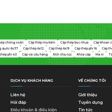
hép chống xoắn
Cáp thép mạ kẽm
Cáp thép bọc nhựa
Cáp khoan c
g quốc 6x37
Cáp thép 6x12
Cáp thép 6x19
Cáp thép phi 16
Cáp th
thép phi 40
Cáp vải cẩu hàng
Xích chịu lực
Khóa cáp
Ma ní
Tă
DỊCH VỤ KHÁCH HÀNG
VỀ CHÚNG TÔI
Liên hệ
Giới thiệu
Hỏi đáp
Tuyển dụng
Điều khoản & điều kiện
Tin tức