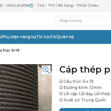
81 - 0932.35.8189
Th2 - Th7 / 8h Sáng - 17h30 Chiều
p
Phụ kiện nâng hạ
Tin tức
FAQ
Liên hệ
u trúc 6×19
Cáp thép ph
☑ Cấu trúc: 6 x 19
☑ Đường kính: 12mm
☑ Lõi cáp: Lõi đay, Lõi thép
☑ Xuất xứ: Trung Quốc