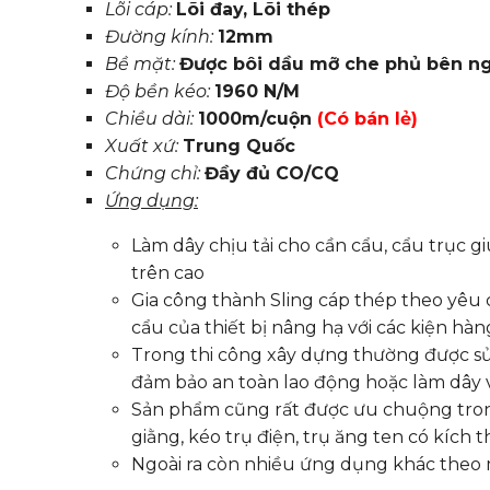
Lõi cáp:
Lõi đay, Lõi thép
Đường kính:
12mm
Bề mặt:
Được bôi dầu mỡ che phủ bên ng
Độ bền kéo:
1960 N/M
Chiều dài:
1000m/cuộn
(Có bán lẻ)
Xuất xứ:
Trung Quốc
Chứng chỉ:
Đầy đủ CO/CQ
Ứng dụng:
Làm dây chịu tải cho cần cẩu, cẩu trục 
trên cao
Gia công thành Sling cáp thép theo yêu 
cẩu của thiết bị nâng hạ với các kiện hàn
Trong thi công xây dựng thường được sử
đảm bảo an toàn lao động hoặc làm dây v
Sản phẩm cũng rất được ưu chuộng tron
giằng, kéo trụ điện, trụ ăng ten có kích t
Ngoài ra còn nhiều ứng dụng khác theo 