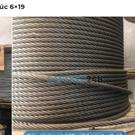
úc 6×19