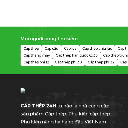
Mọi người cũng tìm kiếm
Cáp thép
Cáp cẩu
Cáp lụa
Cáp thép chịu lực
Cáp t
Cáp thang máy
Cáp thép hàn quốc 6x36
Cáp thép trun
Cáp thép phi 12
Cáp thép phi 30
Cáp thép phi 32
Cáp 
CÁP THÉP 24H
tự hào là nhà cung cấp
sản phẩm Cáp thép, Phụ kiện cáp thép,
Phụ kiện nâng hạ hàng đầu Việt Nam.