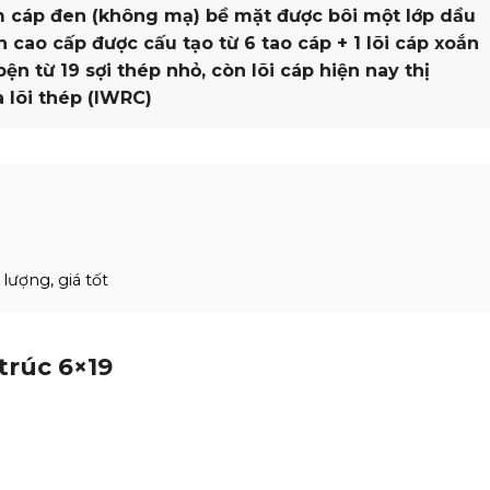
 cáp đen (không mạ) bề mặt được bôi một lớp dầu
 cao cấp được cấu tạo từ 6 tao cáp + 1 lõi cáp xoắn
ện từ 19 sợi thép nhỏ, còn lõi cáp hiện nay thị
à lõi thép (IWRC)
lượng, giá tốt
trúc 6×19