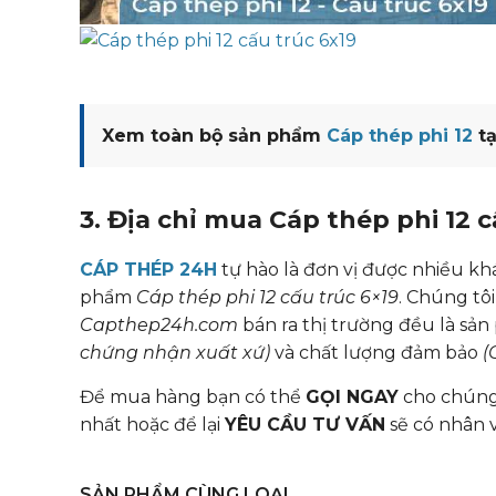
Xem toàn bộ sản phẩm
Cáp thép phi 12
tạ
3. Địa chỉ mua Cáp thép phi 12 c
CÁP THÉP 24H
tự hào là đơn vị được nhiều kh
phẩm
Cáp thép phi 12 cấu trúc 6×19
. Chúng tô
Capthep24h.com
bán ra thị trường đều là sả
chứng nhận xuất xứ)
và chất lượng đảm bảo
(
Để mua hàng bạn có thể
GỌI NGAY
cho chúng 
nhất hoặc để lại
YÊU CẦU TƯ VẤN
sẽ có nhân v
SẢN PHẨM CÙNG LOẠI