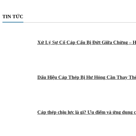
TIN TỨC
Xử Lý Sự Cố Cáp Cẩu Bị Đứt Giữa Chừng – H
Dấu Hiệu Cáp Thép Bị Hư Hỏng Cần Thay Th
Cáp thép chịu lực là gì? Ưu điểm và ứng dụng c