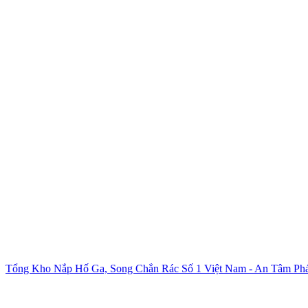
Tổng Kho Nắp Hố Ga, Song Chắn Rác Số 1 Việt Nam - An Tâm Phá