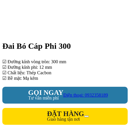
Đai Bó Cáp Phi 300
☑ Đường kính vòng tròn: 300 mm
☑ Đường kính phi: 12 mm
☑ Chất liệu: Thép Cacbon
☑ Bề mặt: Mạ kẽm
GỌI NGAY
Điện thoại: 0932358189
Tư vấn miễn phí
ĐẶT HÀNG
Giao hàng tận nơi