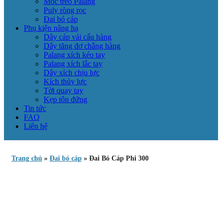
Móc treo Palang
Puly ròng rọc
Đai bó cáp
Phụ kiện nâng hạ
Dây cáp vải cẩu hàng
Dây tăng đơ chằng hàng
Palang xích kéo tay
Palang xích lắc tay
Dây xích chịu lực
Kích thủy lực
Tời quay tay
Kẹp tôn đứng
Tin tức
FAQ
Liên hệ
Trang chủ
»
Đai bó cáp
»
Đai Bó Cáp Phi 300