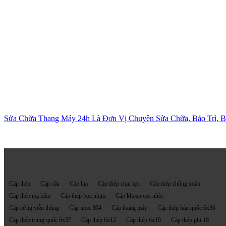
Sửa Chữa Thang Máy 24h Là Đơn Vị Chuyên Sửa Chữa, Bảo Trì, Bả
Mọi người cũng tìm kiếm
Cáp thép
Cáp cẩu
Cáp lụa
Cáp thép chịu lực
Cáp thép chống xoắn
Cáp thép mạ kẽm
Cáp thép bọc nhựa
Cáp khoan cọc nhồi
Cáp cứng viễn thông
Cáp inox 304
Cáp thang máy
Cáp thép hàn quốc 6x36
Cáp thép trung quốc 6x37
Cáp thép 6x12
Cáp thép 6x19
Cáp thép phi 16