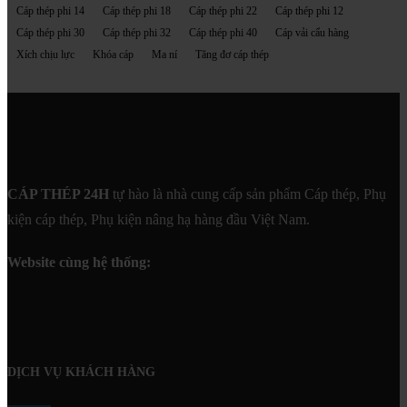
Cáp thép phi 14
Cáp thép phi 18
Cáp thép phi 22
Cáp thép phi 12
Cáp thép phi 30
Cáp thép phi 32
Cáp thép phi 40
Cáp vải cẩu hàng
Xích chịu lực
Khóa cáp
Ma ní
Tăng đơ cáp thép
CÁP THÉP 24H
tự hào là nhà cung cấp sản phẩm Cáp thép, Phụ
kiện cáp thép, Phụ kiện nâng hạ hàng đầu Việt Nam.
Website cùng hệ thống:
DỊCH VỤ KHÁCH HÀNG