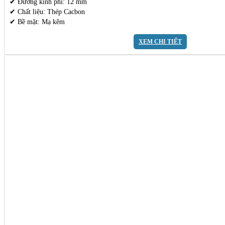
✔ Đường kính phi: 12 mm
✔ Chất liệu: Thép Cacbon
✔ Bề mặt: Mạ kẽm
XEM CHI TIẾT