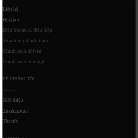
Liên hệ
Hỏi đáp
Điều khoản & điều kiện
Mua hàng thanh toán
Chính sách đổi trả
Chính sách bảo mật
VỀ CHÚNG TÔI
Giới thiệu
Tuyển dụng
Tin tức