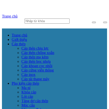
Trang chủ
Trang chủ
Giới thiệu
Cáp thép
Cáp thép chịu lực
Cáp thép chống xoắn
Cáp thép mạ kẽm
Cáp thép bọc nhựa
Cáp khoan cọc nhồi
Cáp cứng viễn thông
Cáp inox
Cáp tải thang máy
Phụ kiện cáp thép
Ma ní
Khóa cáp
Lót cáp
Tăng đơ cáp thép
Móc cẩu