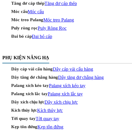
Tăng đơ cáp thép
Tăng đơ cáp thép
Móc cẩu
Móc cẩu
Móc treo Palang
Móc treo Palang
Puly Ròng Rọc
Puly ròng rọc
Đai bó cáp
Đai bó cáp
PHỤ KIỆN NÂNG HẠ
Dây cáp vải cẩu hàng
Dây cáp vải cẩu hàng
Dây tăng đơ chằng hàng
Dây tăng đơ chằng hàng
Palang xích kéo tay
Palang xích kéo tay
Palang xích lắc tay
Palang xích lắc tay
Dây xích chịu lực
Dây xích chịu lực
Kích thủy lực
Kích thủy lực
Tời quay tay
Tời quay tay
Kẹp tôn đứng
Kẹp tôn đứng