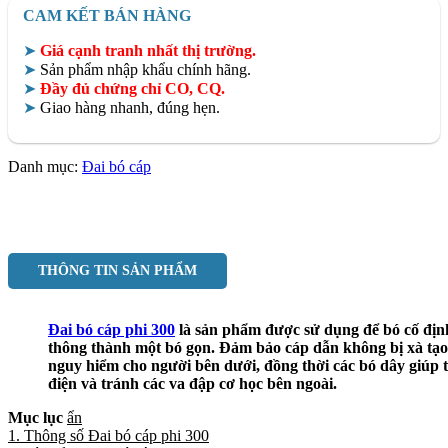
CAM KẾT BÁN HÀNG
➤
Giá cạnh tranh nhất thị trường.
➤
Sản phẩm nhập khẩu chính hãng.
➤
Đầy đủ chứng chỉ CO, CQ.
➤
Giao hàng nhanh, đúng hẹn.
Danh mục:
Đai bó cáp
THÔNG TIN SẢN PHẨM
Đai bó cáp phi 300
là sản phẩm được sử dụng để bó cố định
thông thành một bó gọn. Đảm bảo cáp dẫn không bị xà tạo
nguy hiểm cho người bên dưới, đồng thời các bó dây giúp 
điện và tránh các va đập cơ học bên ngoài.
Mục lục
ẩn
1. Thông số Đai bó cáp phi 300