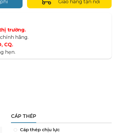
 phí
Giao hàng tận nơi
thị trường.
chính hãng.
, CQ.
g hẹn.
CÁP THÉP
Cáp thép chịu lực