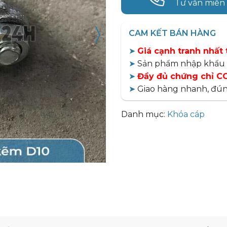
Tư vấn miễn
〉
CAM KẾT BÁN HÀNG
➤
Giá cạnh tranh nhất 
➤
Sản phẩm nhập khẩu 
➤
Đầy đủ chứng chỉ CO
➤
Giao hàng nhanh, đún
Danh mục:
Khóa cáp