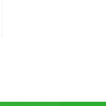
Khóa Cáp Mạ Kẽm D15
Khóa Cáp Inox D
✔ Khe kẹp dây: 15 mm
✔ Khe kẹp dây: 5 
✔ Chất liệu: Thép Cacbon
✔ Chất liệu: Inox 3
✔ Bề mặt: Mạ kẽm
✔ Bề mặt: Inox 304
XEM CHI TIẾT
XEM CHI TIẾT