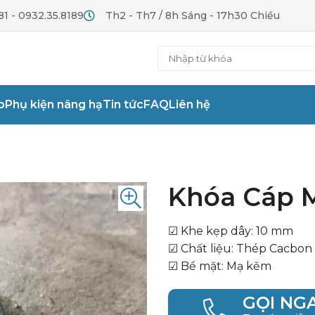
81 - 0932.35.8189
Th2 - Th7 / 8h Sáng - 17h30 Chiều
p
Phụ kiện nâng hạ
Tin tức
FAQ
Liên hệ
Khóa Cáp 
☑ Khe kẹp dây: 10 mm
☑ Chất liệu: Thép Cacbon
☑ Bề mặt: Mạ kẽm
GỌI NG