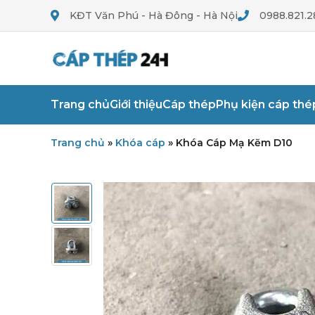
KĐT Văn Phú - Hà Đông - Hà Nội
0988.821.2
Trang chủ
Giới thiệu
Cáp thép
Phụ kiện cáp thé
Trang chủ
»
Khóa cáp
»
Khóa Cáp Mạ Kẽm D10