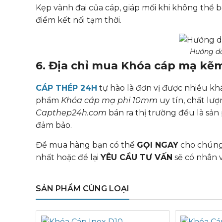
Kẹp vành đai của cáp, giáp mối khi không thể b
điểm kết nối tạm thời.
Hướng dẫ
6. Địa chỉ mua Khóa cáp mạ kẽm
CÁP THÉP 24H
tự hào là đơn vị được nhiều kh
phẩm
Khóa cáp mạ phi 10mm
uy tín, chất lư
Capthep24h.com
bán ra thị trường đều là sả
đảm bảo.
Để mua hàng bạn có thể
GỌI NGAY
cho chúng 
nhất hoặc để lại
YÊU CẦU TƯ VẤN
sẽ có nhân v
SẢN PHẨM CÙNG LOẠI