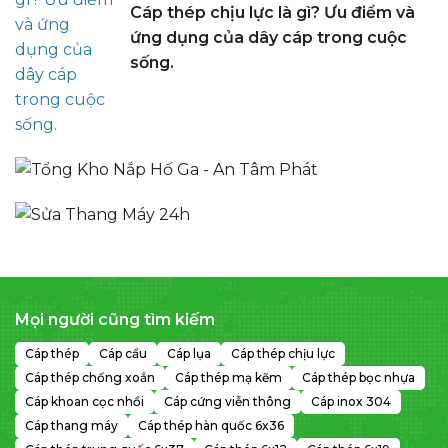
Cáp thép chịu lực là gì? Ưu điểm và
ứng dụng của dây cáp trong cuộc
sống.
Mọi người cũng tìm kiếm
Cáp thép
Cáp cẩu
Cáp lụa
Cáp thép chịu lực
Cáp thép chống xoắn
Cáp thép mạ kẽm
Cáp thép bọc nhựa
Cáp khoan cọc nhồi
Cáp cứng viễn thông
Cáp inox 304
Cáp thang máy
Cáp thép hàn quốc 6x36