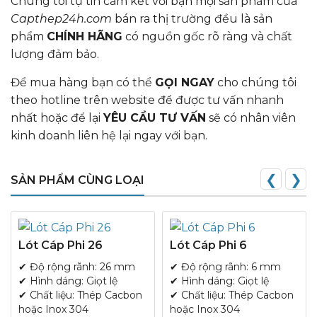
Chúng tôi tự tin cam kết với bạn mọi sản phẩm của
Capthep24h.com
bán ra thị trường đều là sản
phẩm
CHÍNH HÃNG
có nguồn gốc rõ ràng và chất
lượng đảm bảo.
Để mua hàng bạn có thể
GỌI NGAY
cho chúng tôi
theo hotline trên website để được tư vấn nhanh
nhất hoặc để lại
YÊU CẦU TƯ VẤN
sẽ có nhân viên
kinh doanh liên hệ lại ngay với bạn.
❮
❯
SẢN PHẨM CÙNG LOẠI
Lót Cáp Phi 26
Lót Cáp Phi 6
✔ Độ rộng rãnh: 26 mm
✔ Độ rộng rãnh: 6 mm
✔ Hình dáng: Giọt lệ
✔ Hình dáng: Giọt lệ
✔ Chất liệu: Thép Cacbon
✔ Chất liệu: Thép Cacbon
hoặc Inox 304
hoặc Inox 304