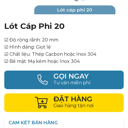
Lót Cáp Phi 20
☑ Độ rộng rãnh: 20 mm
☑ Hình dáng: Giọt lệ
☑ Chất liệu: Thép Cacbon hoặc Inox 304
☑ Bề mặt: Mạ kẽm hoặc Inox 304
GỌI NGAY
Tư vấn miễn phí
ĐẶT HÀNG
Giao hàng tận nơi
CAM KẾT BÁN HÀNG