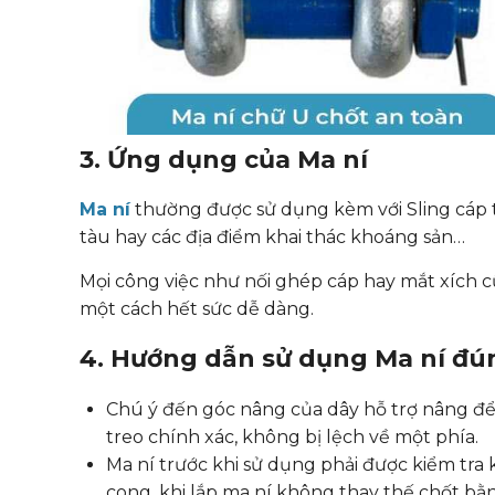
3. Ứng dụng của Ma ní
Ma ní
thường được sử dụng kèm với Sling cáp t
tàu hay các địa điểm khai thác khoáng sản…
Mọi công việc như nối ghép cáp hay mắt xích c
một cách hết sức dễ dàng.
4. Hướng dẫn sử dụng Ma ní đú
Chú ý đến góc nâng của dây hỗ trợ nâng để
treo chính xác, không bị lệch về một phía.
Ma ní trước khi sử dụng phải được kiểm tra
cong, khi lắp ma ní không thay thế chốt bằn