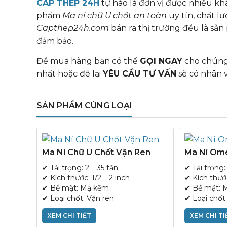
CÁP THÉP 24H
tự hào là đơn vị được nhiều kh
phẩm
Ma ní chữ U chốt an toàn
uy tín, chất l
Capthep24h.com
bán ra thị trường đều là sả
đảm bảo.
Để mua hàng bạn có thể
GỌI NGAY
cho chúng 
nhất hoặc để lại
YÊU CẦU TƯ VẤN
sẽ có nhân v
SẢN PHẨM CÙNG LOẠI
Ma Ní Chữ U Chốt Vặn Ren
Ma Ní Om
✔ Tải trọng: 2 – 35 tấn
✔ Tải trọng:
✔ Kích thước: 1/2 – 2 inch
✔ Kích thước
✔ Bề mặt: Mạ kẽm
✔ Bề mặt: 
✔ Loại chốt: Vặn ren
✔ Loại chốt
XEM CHI TIẾT
XEM CHI TI