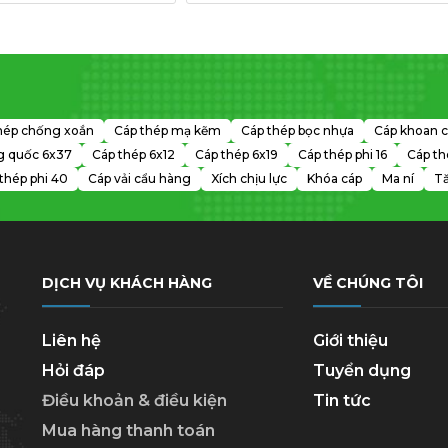
hép chống xoắn
Cáp thép mạ kẽm
Cáp thép bọc nhựa
Cáp khoan c
g quốc 6x37
Cáp thép 6x12
Cáp thép 6x19
Cáp thép phi 16
Cáp th
thép phi 40
Cáp vải cẩu hàng
Xích chịu lực
Khóa cáp
Ma ní
Tă
DỊCH VỤ KHÁCH HÀNG
VỀ CHÚNG TÔI
Liên hệ
Giới thiệu
Hỏi đáp
Tuyển dụng
Điều khoản & điều kiện
Tin tức
Mua hàng thanh toán