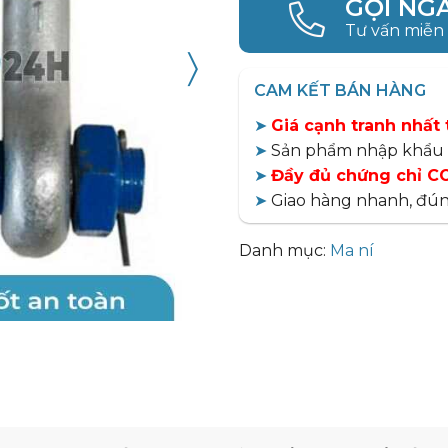
GỌI NG
Tư vấn miễn
〉
CAM KẾT BÁN HÀNG
➤
Giá cạnh tranh nhất 
➤
Sản phẩm nhập khẩu 
➤
Đầy đủ chứng chỉ CO
➤
Giao hàng nhanh, đún
Danh mục:
Ma ní