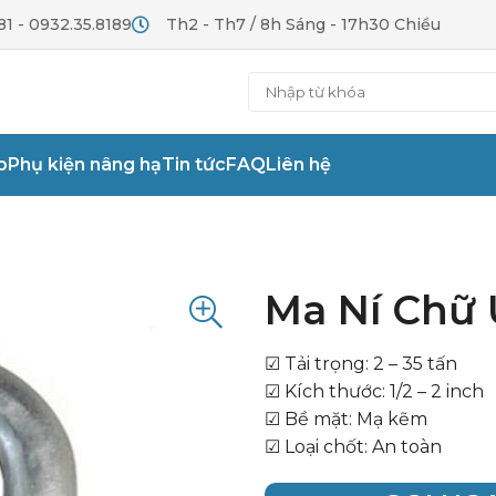
81 - 0932.35.8189
Th2 - Th7 / 8h Sáng - 17h30 Chiều
p
Phụ kiện nâng hạ
Tin tức
FAQ
Liên hệ
Ma Ní Chữ 
☑ Tải trọng: 2 – 35 tấn
☑ Kích thước: 1/2 – 2 inch
☑ Bề mặt: Mạ kẽm
☑ Loại chốt: An toàn