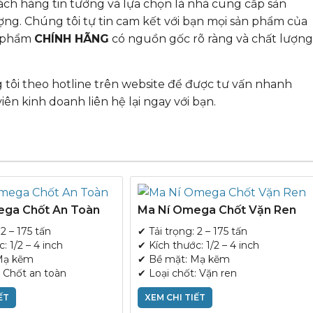
ách hàng tin tưởng và lựa chọn là nhà cung cấp sản
ượng. Chúng tôi tự tin cam kết với bạn mọi sản phẩm của
n phẩm
CHÍNH HÃNG
có nguồn gốc rõ ràng và chất lượng
tôi theo hotline trên website để được tư vấn nhanh
iên kinh doanh liên hệ lại ngay với bạn.
ega Chốt An Toàn
Ma Ní Omega Chốt Vặn Ren
 2 – 175 tấn
✔ Tải trọng: 2 – 175 tấn
: 1/2 – 4 inch
✔ Kích thước: 1/2 – 4 inch
Mạ kẽm
✔ Bề mặt: Mạ kẽm
: Chốt an toàn
✔ Loại chốt: Vặn ren
ẾT
XEM CHI TIẾT