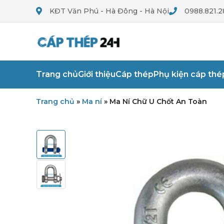
KĐT Văn Phú - Hà Đông - Hà Nội
0988.821.2
Trang chủ
Giới thiệu
Cáp thép
Phụ kiện cáp thé
Trang chủ
»
Ma ní
»
Ma Ní Chữ U Chốt An Toàn