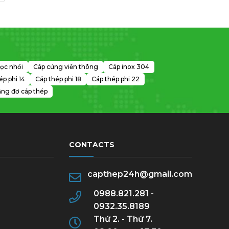
ọc nhồi
Cáp cứng viễn thông
Cáp inox 304
ép phi 14
Cáp thép phi 18
Cáp thép phi 22
ng đơ cáp thép
CONTACTS
capthep24h@gmail.com
0988.821.281 -
0932.35.8189
Thứ 2. - Thứ 7.