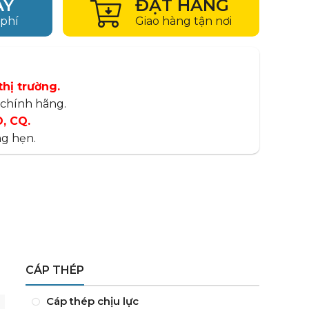
AY
ĐẶT HÀNG
 phí
Giao hàng tận nơi
thị trường.
chính hãng.
, CQ.
g hẹn.
CÁP THÉP
Cáp thép chịu lực