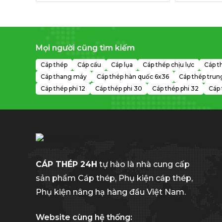
Mọi người cũng tìm kiếm
Cáp thép
Cáp cẩu
Cáp lụa
Cáp thép chịu lực
Cáp t
Cáp thang máy
Cáp thép hàn quốc 6x36
Cáp thép trun
Cáp thép phi 12
Cáp thép phi 30
Cáp thép phi 32
Cáp 
CÁP THÉP 24H
tự hào là nhà cung cấp
sản phẩm Cáp thép, Phụ kiện cáp thép,
Phụ kiện nâng hạ hàng đầu Việt Nam.
Website cùng hệ thống: