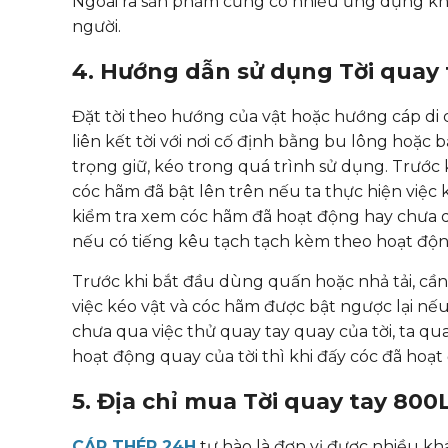
Ngoài ra sản phẩm cũng có nhiều ứng dụng kh
người.
4. Hướng dẫn sử dụng Tời quay 
Đặt tời theo hướng của vật hoặc hướng cáp di 
liên kết tời với nơi cố định bằng bu lông hoặc b
trọng giữ, kéo trong quá trình sử dụng. Trước
cóc hãm đã bật lên trên nếu ta thực hiện việc k
kiểm tra xem cóc hãm đã hoạt động hay chưa qu
nếu có tiếng kêu tạch tạch kèm theo hoạt động
Trước khi bắt đầu dùng quấn hoặc nhả tải, cần
việc kéo vật và cóc hãm được bật ngược lại nếu
chưa qua việc thử quay tay quay của tời, ta q
hoạt động quay của tời thì khi đấy cóc đã hoạ
5. Địa chỉ mua Tời quay tay 800
CÁP THÉP 24H
tự hào là đơn vị được nhiều kh