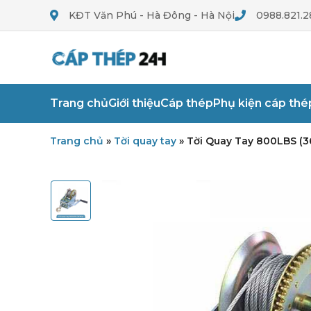
KĐT Văn Phú - Hà Đông - Hà Nội
0988.821.2
Trang chủ
Giới thiệu
Cáp thép
Phụ kiện cáp thé
Trang chủ
»
Tời quay tay
»
Tời Quay Tay 800LBS (3