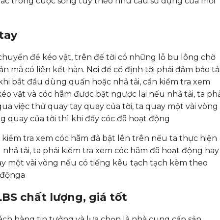
ác trong cuộc sống tuy theo nhu cầu sử dụng của mỗi
tay
chuyển để kéo vật, trên đế tời có những lỗ bu lông chờ
ản mã có liên kết hàn. Nơi để cố định tời phải đảm bảo tả
 khi bắt đầu dùng quấn hoặc nhả tải, cần kiểm tra xem
éo vật và cóc hãm được bật ngược lại nếu nhả tải, ta phả
a việc thử quay tay quay của tời, ta quay một vài vòng
 quay của tời thì khi đấy cóc đã hoạt động
 kiểm tra xem cóc hãm đã bật lên trên nếu ta thực hiện
 nhả tải, ta phải kiểm tra xem cóc hãm đã hoạt động hay
uay một vài vòng nếu có tiếng kêu tạch tạch kèm theo
t độnga
LBS chất lượng, giá tốt
ách hàng tin tưởng và lựa chọn là nhà cung cấp sản