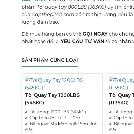
phẩm
Tời quay tay 800LBS (363KG)
uy tín, chấ
của
Capthep24h.com
bán ra thị trường đều l
lượng đảm bảo.
Để mua hàng bạn có thể
GỌI NGAY
cho chúng 
nhất hoặc để lại
YÊU CẦU TƯ VẤN
sẽ có nhân v
SẢN PHẨM CÙNG LOẠI
Tời Quay Tay 1200LBS
Tời Quay
(545KG)
(1135KG)
✔ Tải trọng: 1200LBS (545KG)
✔ Tải trọng
✔ Cáp theo tời: Từ 7 – 10m
✔ Cáp theo 
✔ Bề ngoài: Mạ kẽm hoặc Sơn tĩnh
✔ Bề ngoài:
điện
điện