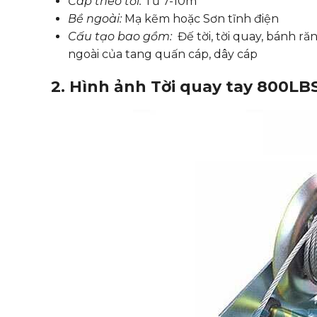
Cáp theo tời:
Từ 7-10m
Bề ngoài:
Mạ kẽm hoặc Sơn tĩnh điện
Cấu tạo bao gồm:
Đế tời, tời quay, bánh r
ngoài của tang quấn cáp, dây cáp
2. Hình ảnh Tời quay tay 800LB