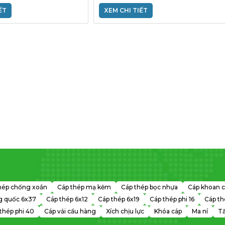
ẾT
XEM CHI TIẾT
hép chống xoắn
Cáp thép mạ kẽm
Cáp thép bọc nhựa
Cáp khoan c
g quốc 6x37
Cáp thép 6x12
Cáp thép 6x19
Cáp thép phi 16
Cáp th
thép phi 40
Cáp vải cẩu hàng
Xích chịu lực
Khóa cáp
Ma ní
Tă