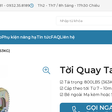
81 - 0932.35.8189
Th2 - Th7 / 8h Sáng - 17h30 Chiều
p
Phụ kiện nâng hạ
Tin tức
FAQ
Liên hệ
63KG)
Tời Quay T
☑ Tải trọng: 800LBS (363
☑ Cáp theo tời: Từ 7 – 10m
☑ Bề ngoài: Mạ kẽm hoặc 
GỌI NG