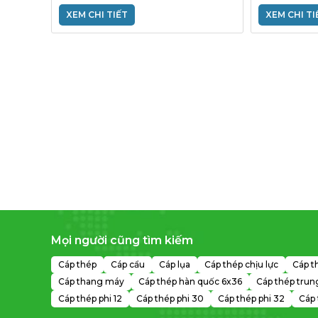
XEM CHI TIẾT
XEM CHI TI
G)
n tĩnh
Mọi người cũng tìm kiếm
Cáp thép
Cáp cẩu
Cáp lụa
Cáp thép chịu lực
Cáp t
Cáp thang máy
Cáp thép hàn quốc 6x36
Cáp thép trun
Cáp thép phi 12
Cáp thép phi 30
Cáp thép phi 32
Cáp 