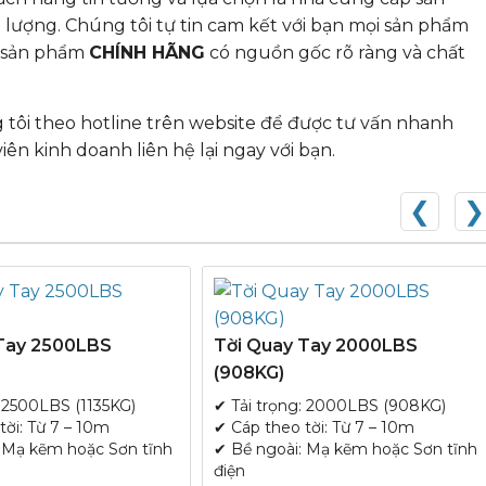
t lượng. Chúng tôi tự tin cam kết với bạn mọi sản phẩm
à sản phẩm
CHÍNH HÃNG
có nguồn gốc rõ ràng và chất
tôi theo hotline trên website để được tư vấn nhanh
iên kinh doanh liên hệ lại ngay với bạn.
❮
❯
 Tay 2500LBS
Tời Quay Tay 2000LBS
(908KG)
: 2500LBS (1135KG)
✔ Tải trọng: 2000LBS (908KG)
tời: Từ 7 – 10m
✔ Cáp theo tời: Từ 7 – 10m
 Mạ kẽm hoặc Sơn tĩnh
✔ Bề ngoài: Mạ kẽm hoặc Sơn tĩnh
điện