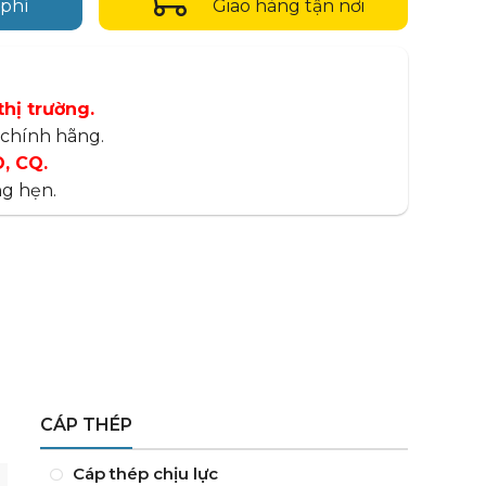
 phí
Giao hàng tận nơi
thị trường.
chính hãng.
, CQ.
g hẹn.
CÁP THÉP
Cáp thép chịu lực