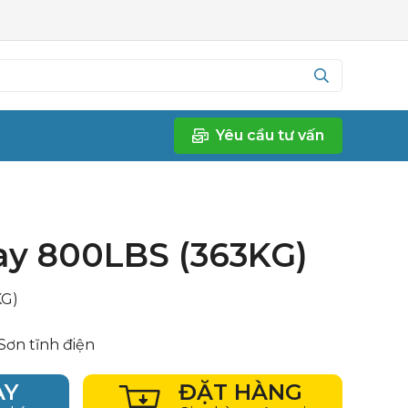
Yêu cầu tư vấn
ay 800LBS (363KG)
KG)
Sơn tĩnh điện
AY
ĐẶT HÀNG