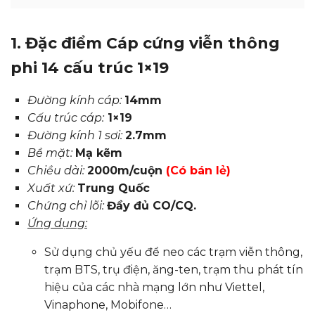
1. Đặc điểm Cáp cứng viễn thông
phi 14 cấu trúc 1×19
Đường kính cáp:
14mm
Cấu trúc cáp:
1×19
Đường kính 1 sơi:
2.7mm
Bề mặt:
Mạ kẽm
Chiều dài:
2000m/cuộn
(Có bán lẻ)
Xuất xứ:
Trung Quốc
Chứng chỉ lõi:
Đầy đủ CO/CQ.
Ứng dụng:
Sử dụng chủ yếu để neo các trạm viễn thông,
trạm BTS, trụ điện, ăng-ten, trạm thu phát tín
hiệu của các nhà mạng lớn như Viettel,
Vinaphone, Mobifone…