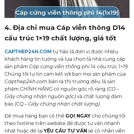
4. Địa chỉ mua Cáp viễn thông D14
cấu trúc 1×19 chất lượng, giá tốt
CAPTHEP24H.COM
tự hào là đơn vị được nhiều
khách hàng tin tưởng và lựa chọn là nhà cung cấp
sản phẩm
Cáp cứng viễn thông phi 14 cấu trúc 1×19
.
Chúng tôi tự tin cam kết với bạn mọi sản phẩm của
Capthep24h.com
bán ra thị trường đều là sản
phẩm
CHÍNH HÃNG
có nguồn gốc rõ ràng
(CO –
Giấy chứng nhận nguồn gốc)
và chất lượng đảm
bảo
(CQ – Giấy chứng nhận chất lượng).
Để mua hàng bạn có thể
GỌI NGAY
cho chúng tôi
theo hotline trên website để được tư vấn nhanh
nhất hoặc để lại
YÊU CẦU TƯ VẤN
sẽ có nhân viên