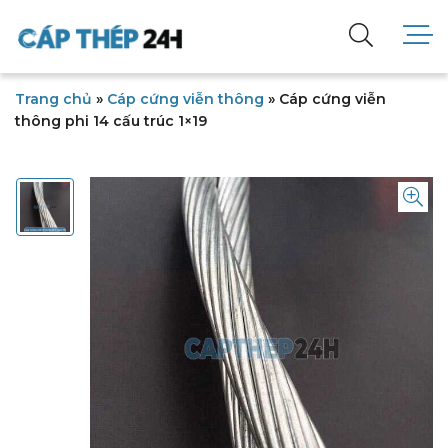
Trang chủ
»
Cáp cứng viễn thông
»
Cáp cứng viễn
thông phi 14 cấu trúc 1×19