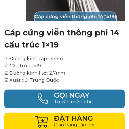
Cáp cứng viễn thông phi 14
cấu trúc 1×19
☑ Đường kính cáp: 14mm
☑ Cấu trúc: 1×19
☑ Đường kính 1 sợi: 2.7mm
☑ Xuất xứ: Trung Quốc
GỌI NGAY
Tư vấn miễn phí
ĐẶT HÀNG
Giao hàng tận nơi