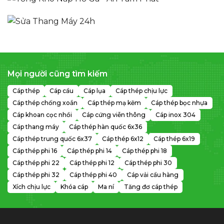
Mọi người cũng tìm kiếm
Cáp thép
Cáp cẩu
Cáp lụa
Cáp thép chịu lực
Cáp thép chống xoắn
Cáp thép mạ kẽm
Cáp thép bọc nhựa
Cáp khoan cọc nhồi
Cáp cứng viễn thông
Cáp inox 304
Cáp thang máy
Cáp thép hàn quốc 6x36
Cáp thép trung quốc 6x37
Cáp thép 6x12
Cáp thép 6x19
Cáp thép phi 16
Cáp thép phi 14
Cáp thép phi 18
Cáp thép phi 22
Cáp thép phi 12
Cáp thép phi 30
Cáp thép phi 32
Cáp thép phi 40
Cáp vải cẩu hàng
Xích chịu lực
Khóa cáp
Ma ní
Tăng đơ cáp thép