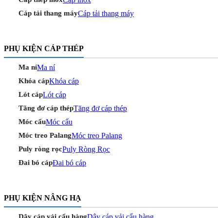
Cáp tải thang máy
Cáp tải thang máy
PHỤ KIỆN CÁP THÉP
Ma ní
Ma ní
Khóa cáp
Khóa cáp
Lót cáp
Lót cáp
Tăng đơ cáp thép
Tăng đơ cáp thép
Móc cẩu
Móc cẩu
Móc treo Palang
Móc treo Palang
Puly Ròng Rọc
Puly ròng rọc
Đai bó cáp
Đai bó cáp
PHỤ KIỆN NÂNG HẠ
Dây cáp vải cẩu hàng
Dây cáp vải cẩu hàng