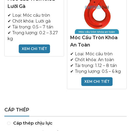
Lưỡi Gà
✔ Loại: Móc cẩu tròn
✔ Chốt khóa: Lưỡi gà
✔ Tải trọng: 0.5 – 7 tấn
✔ Trọng lượng: 0.2 – 3.27
Móc Cẩu Tròn Khóa
kg
An Toàn
XEM CHI TIẾT
✔ Loại: Móc cẩu tròn
✔ Chốt khóa: An toàn
✔ Tải trọng: 1.12 – 8 tấn
✔ Trọng lượng: 0.5 – 6 kg
XEM CHI TIẾT
CÁP THÉP
Cáp thép chịu lực