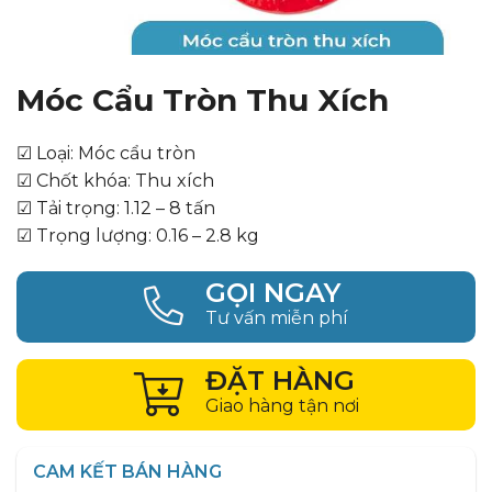
Móc Cẩu Tròn Thu Xích
☑ Loại: Móc cẩu tròn
☑ Chốt khóa: Thu xích
☑ Tải trọng: 1.12 – 8 tấn
☑ Trọng lượng: 0.16 – 2.8 kg
GỌI NGAY
Tư vấn miễn phí
ĐẶT HÀNG
Giao hàng tận nơi
CAM KẾT BÁN HÀNG