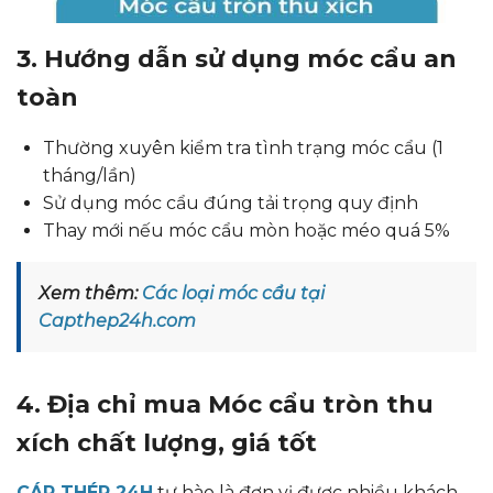
3. Hướng dẫn sử dụng móc cẩu an
toàn
Thường xuyên kiểm tra tình trạng móc cẩu (1
tháng/lần)
Sử dụng móc cẩu đúng tải trọng quy định
Thay mới nếu móc cẩu mòn hoặc méo quá 5%
Xem thêm:
Các loại móc cẩu tại
Capthep24h.com
4. Địa chỉ mua Móc cẩu tròn thu
xích chất lượng, giá tốt
CÁP THÉP 24H
tự hào là đơn vị được nhiều khách