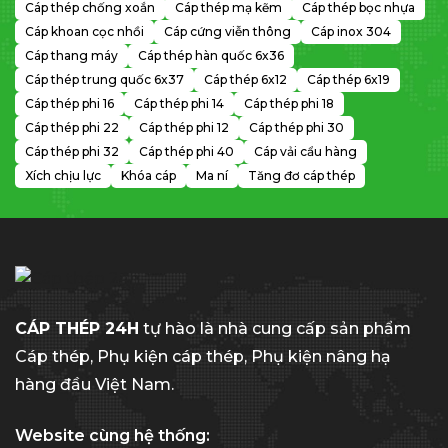
Cáp thép chống xoắn
Cáp thép mạ kẽm
Cáp thép bọc nhựa
Cáp khoan cọc nhồi
Cáp cứng viễn thông
Cáp inox 304
Cáp thang máy
Cáp thép hàn quốc 6x36
Cáp thép trung quốc 6x37
Cáp thép 6x12
Cáp thép 6x19
Cáp thép phi 16
Cáp thép phi 14
Cáp thép phi 18
Cáp thép phi 22
Cáp thép phi 12
Cáp thép phi 30
Cáp thép phi 32
Cáp thép phi 40
Cáp vải cẩu hàng
Xích chịu lực
Khóa cáp
Ma ní
Tăng đơ cáp thép
CÁP THÉP 24H
tự hào là nhà cung cấp sản phẩm
Cáp thép, Phụ kiện cáp thép, Phụ kiện nâng hạ
hàng đầu Việt Nam.
Website cùng hệ thống: