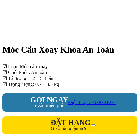
Móc Cẩu Xoay Khóa An Toàn
☑ Loại: Móc cẩu xoay
☑ Chốt khóa: An toàn
☑ Tải trọng: 1.2 – 5.3 tấn
☑ Trọng lượng: 0.7 – 3.5 kg
GỌI NGAY
Điện thoại: 0988821281
Tư vấn miễn phí
ĐẶT HÀNG
Giao hàng tận nơi