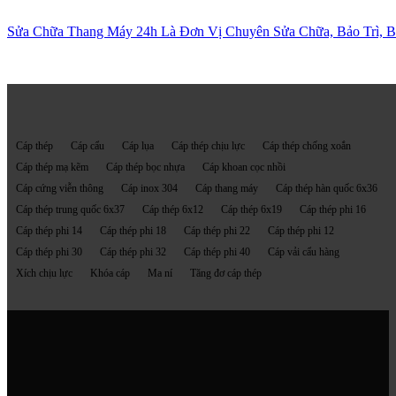
Sửa Chữa Thang Máy 24h Là Đơn Vị Chuyên Sửa Chữa, Bảo Trì, Bả
Mọi người cũng tìm kiếm
Cáp thép
Cáp cẩu
Cáp lụa
Cáp thép chịu lực
Cáp thép chống xoắn
Cáp thép mạ kẽm
Cáp thép bọc nhựa
Cáp khoan cọc nhồi
Cáp cứng viễn thông
Cáp inox 304
Cáp thang máy
Cáp thép hàn quốc 6x36
Cáp thép trung quốc 6x37
Cáp thép 6x12
Cáp thép 6x19
Cáp thép phi 16
Cáp thép phi 14
Cáp thép phi 18
Cáp thép phi 22
Cáp thép phi 12
Cáp thép phi 30
Cáp thép phi 32
Cáp thép phi 40
Cáp vải cẩu hàng
Xích chịu lực
Khóa cáp
Ma ní
Tăng đơ cáp thép