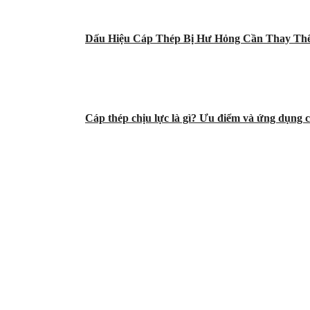
Dấu Hiệu Cáp Thép Bị Hư Hỏng Cần Thay Th
Cáp thép chịu lực là gì? Ưu điểm và ứng dụng c