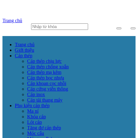
Trang chủ
Trang chủ
Giới thiệu
Cáp thép
Cáp thép chịu lực
Cáp thép chống xoắn
Cáp thép mạ kẽm
Cáp thép bọc nhựa
Cáp khoan cọc nhồi
Cáp cứng viễn thông
Cáp inox
Cáp tải thang máy
Phụ kiện cáp thép
Ma ní
Khóa cáp
Lót cáp
Tăng đơ cáp thép
Móc cẩu