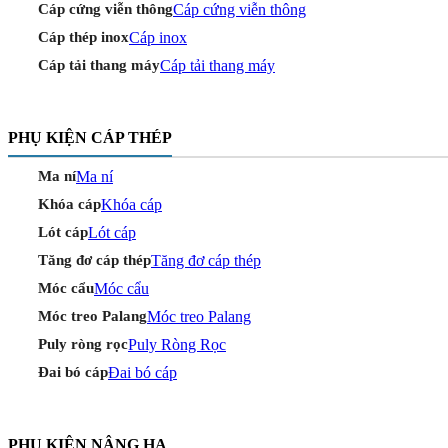
Cáp cứng viễn thông
Cáp cứng viễn thông
Cáp inox
Cáp thép inox
Cáp tải thang máy
Cáp tải thang máy
PHỤ KIỆN CÁP THÉP
Ma ní
Ma ní
Khóa cáp
Khóa cáp
Lót cáp
Lót cáp
Tăng đơ cáp thép
Tăng đơ cáp thép
Móc cẩu
Móc cẩu
Móc treo Palang
Móc treo Palang
Puly Ròng Rọc
Puly ròng rọc
Đai bó cáp
Đai bó cáp
PHỤ KIỆN NÂNG HẠ