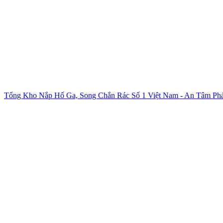
Tổng Kho Nắp Hố Ga, Song Chắn Rác Số 1 Việt Nam - An Tâm Phá