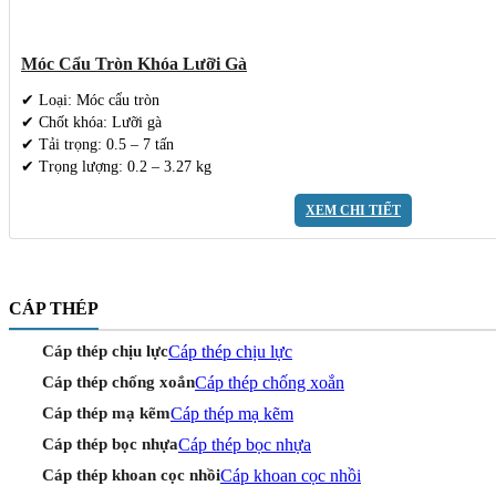
Móc Cẩu Tròn Khóa Lưỡi Gà
✔ Loại: Móc cẩu tròn
✔ Chốt khóa: Lưỡi gà
✔ Tải trọng: 0.5 – 7 tấn
✔ Trọng lượng: 0.2 – 3.27 kg
XEM CHI TIẾT
CÁP THÉP
Cáp thép chịu lực
Cáp thép chịu lực
Cáp thép chống xoắn
Cáp thép chống xoắn
Cáp thép mạ kẽm
Cáp thép mạ kẽm
Cáp thép bọc nhựa
Cáp thép bọc nhựa
Cáp khoan cọc nhồi
Cáp thép khoan cọc nhồi