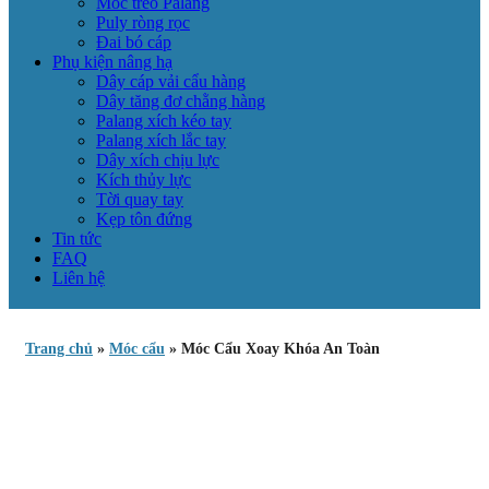
Móc treo Palang
Puly ròng rọc
Đai bó cáp
Phụ kiện nâng hạ
Dây cáp vải cẩu hàng
Dây tăng đơ chằng hàng
Palang xích kéo tay
Palang xích lắc tay
Dây xích chịu lực
Kích thủy lực
Tời quay tay
Kẹp tôn đứng
Tin tức
FAQ
Liên hệ
Trang chủ
»
Móc cẩu
»
Móc Cẩu Xoay Khóa An Toàn