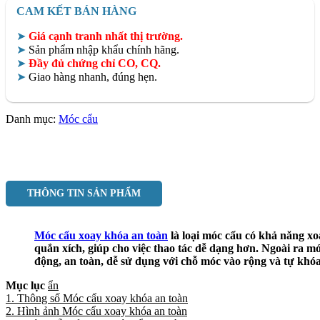
CAM KẾT BÁN HÀNG
➤
Giá cạnh tranh nhất thị trường.
➤
Sản phẩm nhập khẩu chính hãng.
➤
Đầy đủ chứng chỉ CO, CQ.
➤
Giao hàng nhanh, đúng hẹn.
Danh mục:
Móc cẩu
THÔNG TIN SẢN PHẨM
Móc cẩu xoay khóa an toàn
là loại móc cẩu có khả năng xo
quắn xích, giúp cho việc thao tác dễ dạng hơn. Ngoài ra mó
động, an toàn, dễ sử dụng với chỗ móc vào rộng và tự khóa
Mục lục
ẩn
1. Thông số Móc cẩu xoay khóa an toàn
2. Hình ảnh Móc cẩu xoay khóa an toàn